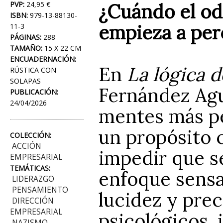
¿Cuándo el od
PVP:
24,95 €
ISBN:
979-13-88130-
empieza a per
11-3
PÁGINAS:
288
TAMAÑO:
15 X 22 CM
ENCUADERNACIÓN:
En
La lógica d
RÚSTICA CON
SOLAPAS
Fernández Agu
PUBLICACIÓN:
24/04/2026
mentes más pe
un propósito 
COLECCIÓN:
ACCIÓN
impedir que se
EMPRESARIAL
TEMÁTICAS:
enfoque sensac
LIDERAZGO
PENSAMIENTO
lucidez y pre
DIRECCIÓN
EMPRESARIAL
psicológicos,
NAZISMO