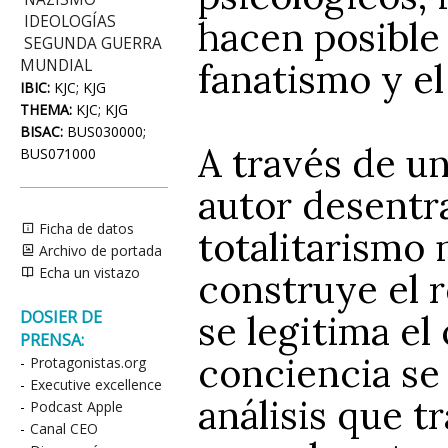
IDEOLOGÍAS
hacen posible
SEGUNDA GUERRA
fanatismo y el
MUNDIAL
IBIC:
KJC; KJG
THEMA:
KJC; KJG
BISAC:
BUS030000;
A través de un
BUS071000
autor desentra
Ficha de datos
totalitarismo 
Archivo de portada
Echa un vistazo
construye el r
DOSIER DE
se legitima el
PRENSA:
conciencia se 
-
Protagonistas.org
-
Executive excellence
análisis que t
-
Podcast Apple
-
Canal CEO