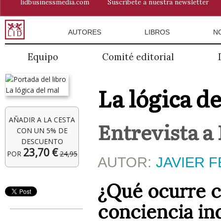
lidbusinessmedia.com
Suscríbete a nuestra newsletter
AUTORES
LIBROS
N
Equipo
Comité editorial
La lógica d
AÑADIR A LA CESTA
Entrevista a 
CON UN 5% DE
DESCUENTO
23,70 €
POR
24,95
AUTOR:
JAVIER 
¿Qué ocurre c
conciencia in