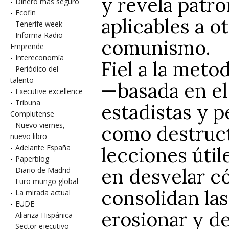
y revela patr
-
Dinero más seguro
-
Ecofin
aplicables a o
-
Tenerife week
-
Informa Radio -
comunismo.
Emprende
-
Intereconomía
Fiel a la meto
-
Periódico del
talento
—basada en el
-
Executive excellence
-
Tribuna
estadistas y 
Complutense
-
Nuevo viernes,
como destruct
nuevo libro
lecciones útil
-
Adelante España
-
Paperblog
en desvelar c
-
Diario de Madrid
-
Euro mungo global
consolidan la
-
La mirada actual
-
EUDE
erosionar y d
-
Alianza Hispánica
-
Sector ejecutivo