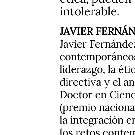
intolerable.
JAVIER FERNÁ
Javier Fernánde
contemporáneos
liderazgo, la éti
directiva y el 
Doctor en Cien
(premio nacional
la integración e
los retos conte