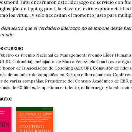
esmond Tutu encarnaron este liderazgo de servicio con fuer
losajón de tipping ponit, la clave del éxito exponencial: las i
mo los virus… y solo necesitan el momento justo para multipl
 demuestra que el verdadero liderazgo no se impone desde fuera
 mundo.
S CUBEIRO
Cubeiro es Premio Nacional de Management, Premio Líder Humanista
INILID, Colombia), embajador de Marca Venezuela Coach estratégico
e honor de la Asociación de Coaching (AECOP). Consultor de lidera
más de un millar de compañías en Europa e Iberoamérica. Conferenci
or de varias compañías. Presidente del Consejo Académico de EBS, p
 más de 60 libros, le apasiona el talento, el liderazgo y la educación
autor