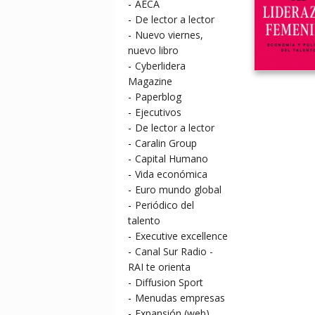
-
AECA
-
De lector a lector
-
Nuevo viernes,
nuevo libro
-
Cyberlidera
Magazine
-
Paperblog
-
Ejecutivos
-
De lector a lector
-
Caralin Group
-
Capital Humano
-
Vida económica
-
Euro mundo global
-
Periódico del
talento
-
Executive excellence
-
Canal Sur Radio -
RAI te orienta
-
Diffusion Sport
-
Menudas empresas
-
Expansión (web)