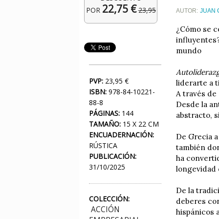
22,75 €
POR
23,95
AUTOR:
JUAN 
¿Cómo se co
influyentes
mundo
Autolideraz
PVP:
23,95 €
liderarte a 
ISBN:
978-84-10221-
A través de
88-8
Desde la an
PÁGINAS:
144
abstracto, 
TAMAÑO:
15 X 22 CM
ENCUADERNACIÓN:
De Grecia a
RÚSTICA
también don
PUBLICACIÓN:
ha convertid
31/10/2025
longevidad 
De la tradi
COLECCIÓN:
deberes con
ACCIÓN
hispánicos 