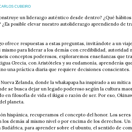
CARLOS CUBEIRO
nstruye un liderazgo auténtico desde dentro? ¿Qué hábitos y
? ¿Es posible elevar nuestro autoliderazgo aprendiendo de tra
go
ofrece respuestas a estas preguntas, invitándote a un viaj
ti mismo para liderar a los demás con credibilidad, autoridad 
 seis conceptos poderosos, exploraremos enseñanzas que tras
tigua Grecia, con Aristóteles y su eudamonía, aprenderás que
sino una práctica diaria que requiere decisiones conscientes.
 Nueva Zelanda, donde la whakapapa ha inspirado a su mítica s
de se busca dejar un legado poderoso según la cultura maor
o en filosofía de vida el ikigai o razón de ser. Por eso, Okin
del planeta.
ción hispánica, recuperamos el concepto del honor. Los ser
 los demás al mismo nivel o por encima de los derechos. Un 
a Sudáfrica, para aprender sobre el ubuntu, el sentido de c