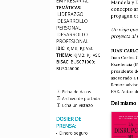
EMPRESARIAL
Mandela y D
TEMÁTICAS:
concepto ang
LIDERAZGO
propagan co
DESARROLLO
PERSONAL
Un viaje que
DESARROLLO
proyecta al
PROFESIONAL
IBIC:
KJMB; KJ; VSC
JUAN CARLO
THEMA:
KJMB; KJ; VSC
Juan Carlos 
BISAC:
BUS071000;
Excelencia (
BUS046000
presidente d
asesorado a 
Senior advis
EAE. Autor de
Ficha de datos
Archivo de portada
Del mismo 
Echa un vistazo
DOSIER DE
PRENSA:
-
Dinero seguro