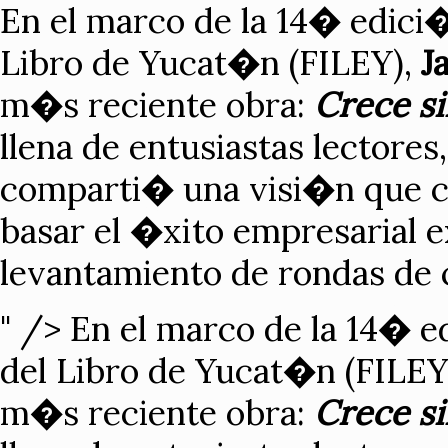
En el marco de la 14� edici�
Libro de Yucat�n (FILEY),
J
m�s reciente obra:
Crece si
llena de entusiastas lectores
comparti� una visi�n que cu
basar el �xito empresarial 
levantamiento de rondas de c
" />
En el marco de la 14� ed
del Libro de Yucat�n (FILEY
m�s reciente obra:
Crece si