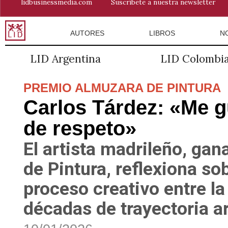
lidbusinessmedia.com
Suscríbete a nuestra newsletter
AUTORES
LIBROS
N
LID Argentina
LID Colombi
PREMIO ALMUZARA DE PINTURA
Carlos Tárdez: «Me gu
de respeto»
El artista madrileño, ga
de Pintura, reflexiona so
proceso creativo entre la 
décadas de trayectoria ar