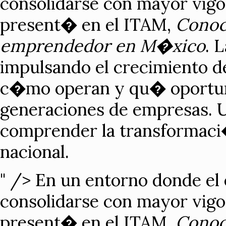
consolidarse con mayor vigor
present� en el ITAM,
Conoce
emprendedor en M�xico
. 
impulsando el crecimiento de
c�mo operan y qu� oportuni
generaciones de empresas. U
comprender la transformac
nacional.
" />
En un entorno donde el
consolidarse con mayor vigor
present� en el ITAM,
Conoce