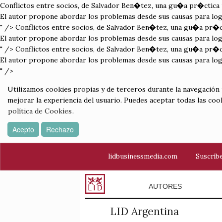
Conflictos entre socios, de Salvador Ben�tez, una gu�a pr�ctica p
El autor propone abordar los problemas desde sus causas para logr
" />
Conflictos entre socios, de Salvador Ben�tez, una gu�a pr�cti
El autor propone abordar los problemas desde sus causas para logr
" />
Conflictos entre socios, de Salvador Ben�tez, una gu�a pr�cti
El autor propone abordar los problemas desde sus causas para logr
" />
Utilizamos cookies propias y de terceros durante la navegación por
mejorar la experiencia del usuario. Puedes aceptar todas las coo
política de Cookies
.
Acepto
Rechazo
lidbusinessmedia.com
Suscríbe
AUTORES
LID Argentina