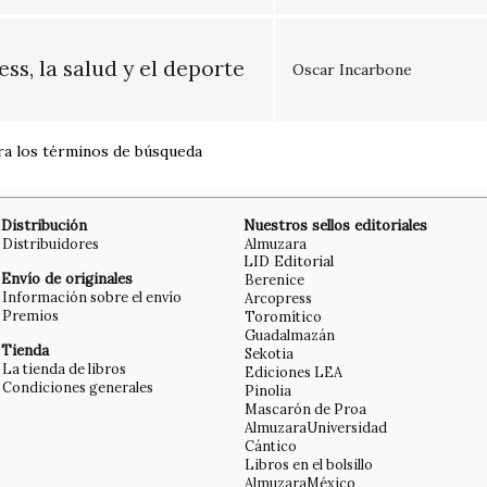
ess, la salud y el deporte
Oscar Incarbone
ra los términos de búsqueda
Distribución
Nuestros sellos editoriales
Distribuidores
Almuzara
LID Editorial
Envío de originales
Berenice
Información sobre el envío
Arcopress
Premios
Toromítico
Guadalmazán
Tienda
Sekotia
La tienda de libros
Ediciones LEA
Condiciones generales
Pinolia
Mascarón de Proa
AlmuzaraUniversidad
Cántico
Libros en el bolsillo
AlmuzaraMéxico