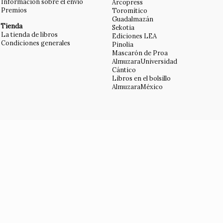
Información sobre el envío
Arcopress
Premios
Toromítico
Guadalmazán
Tienda
Sekotia
La tienda de libros
Ediciones LEA
Condiciones generales
Pinolia
Mascarón de Proa
AlmuzaraUniversidad
Cántico
Libros en el bolsillo
AlmuzaraMéxico