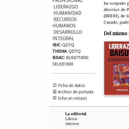
PROFESIONAL
ha ocupado pu
LIDERAZGO
director de 
HUMANIDAD
(INIDH), de 
RECURSOS
Casado, padr
HUMANOS
DESARROLLO
Del mismo 
INTEGRAL
IBIC:
QDTQ
THEMA:
QDTQ
BISAC:
BUS071000;
SEL031000
Ficha de datos
Archivo de portada
Echa un vistazo
La editorial
Libros
Autores