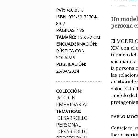
PVP:
450,00 €
ISBN:
978-60-78704-
Un modelo
89-7
persona e
PÁGINAS:
176
TAMAÑO:
15 X 22 CM
El MODELO D
ENCUADERNACIÓN:
XIV, con el
RÚSTICA CON
técnica del 
SOLAPAS
sus manos. 
PUBLICACIÓN:
la persona c
26/04/2024
las relacio
colaborador
valor. Está
COLECCIÓN:
modelo de l
ACCIÓN
protagonism
EMPRESARIAL
TEMÁTICAS:
PABLO MOC
DESARROLLO
PERSONAL
Consejero, e
DESARROLLO
Iberoamerica