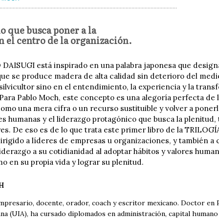
 que busca poner a la
n el centro de la organización.
AISUGI está inspirado en una palabra japonesa que designa u
 que se produce madera de alta calidad sin deterioro del medi
silvicultor sino en el entendimiento, la experiencia y la tran
Para Pablo Moch, este concepto es una alegoría perfecta de 
omo una mera cifra o un recurso sustituible y volver a ponerla 
nes humanas y el liderazgo protagónico que busca la plenitud,
es. De eso es de lo que trata este primer libro de la TRILOG
 dirigido a líderes de empresas u organizaciones, y también a
iderazgo a su cotidianidad al adoptar hábitos y valores human
o en su propia vida y lograr su plenitud.
H
mpresario, docente, orador, coach y escritor mexicano. Doctor en P
na (UIA), ha cursado diplomados en administración, capital humano 