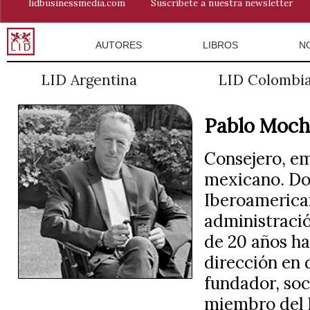
lidbusinessmedia.com
Suscríbete a nuestra newsletter
AUTORES
LIBROS
N
LID Argentina
LID Colombi
Pablo Moch
Consejero, em
mexicano. Doc
Iberoamerica
administració
de 20 años ha
dirección en 
fundador, soc
miembro del I