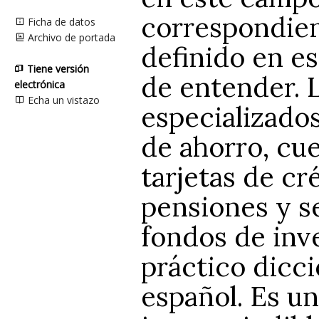
correspondien
Ficha de datos
Archivo de portada
definido en es
Tiene versión
de entender. 
electrónica
Echa un vistazo
especializado
de ahorro, cue
tarjetas de cr
pensiones y s
fondos de inve
práctico dicci
español. Es u