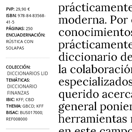
prácticamente
PVP:
29,90 €
moderna. Por 
ISBN:
978-84-83568-
41-5
conocimientos
PÁGINAS:
250
ENCUADERNACIÓN:
prácticamente
RÚSTICA CON
SOLAPAS
diccionario de
la colaboració
COLECCIÓN:
DICCIONARIOS LID
especializados
TEMÁTICAS:
DICCIONARIO
querido acerca
FINANZAS
IBIC:
KFF; CBD
general ponien
THEMA:
GBCD; KFF
BISAC:
BUS017000;
herramientas 
REF008000
en este campo