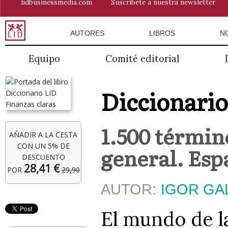
lidbusinessmedia.com
Suscríbete a nuestra newsletter
AUTORES
LIBROS
N
Equipo
Comité editorial
Diccionario
1.500 términ
AÑADIR A LA CESTA
CON UN 5% DE
general. Espa
DESCUENTO
28,41 €
POR
29,90
AUTOR:
IGOR GA
El mundo de la