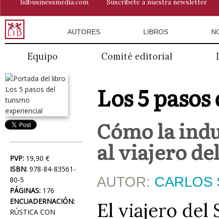
lidbusinessmedia.com
Suscríbete a nuestra newsletter
AUTORES
LIBROS
N
Equipo
Comité editorial
Los 5 pasos
Cómo la indu
al viajero de
PVP:
19,90 €
ISBN:
978-84-83561-
AUTOR:
CARLOS 
80-5
PÁGINAS:
176
ENCUADERNACIÓN:
El viajero del
RÚSTICA CON