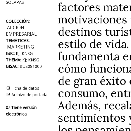
SOLAPAS
factores mater
motivaciones 
COLECCIÓN:
destinos turí
ACCIÓN
EMPRESARIAL
estilo de vida.
TEMÁTICAS:
MARKETING
fundamenta en
IBIC:
KJ; KNSG
THEMA:
KJ; KNSG
cómo funciona
BISAC:
BUS081000
de gran éxito 
Ficha de datos
consumo, entr
Archivo de portada
Además, recal
Tiene versión
sentimientos 
electrónica
los pensamien