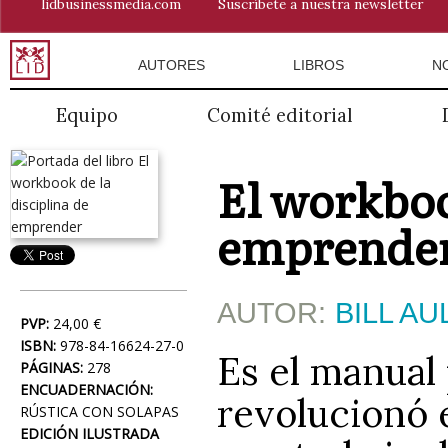
lidbusinessmedia.com
Suscríbete a nuestra newsletter
AUTORES
LIBROS
N
Equipo
Comité editorial
El workboo
emprende
AUTOR:
BILL AU
PVP:
24,00 €
ISBN:
978-84-16624-27-0
Es el manual 
PÁGINAS:
278
ENCUADERNACIÓN:
revolucionó 
RÚSTICA CON SOLAPAS
EDICIÓN ILUSTRADA