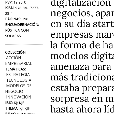
digitalización
PVP:
19,90 €
ISBN:
978-84-17277-
negocios, apa
28-4
PÁGINAS:
296
en su día star
ENCUADERNACIÓN:
RÚSTICA CON
empresas marc
SOLAPAS
la forma de ha
modelos digit
COLECCIÓN:
ACCIÓN
amenaza para 
EMPRESARIAL
TEMÁTICAS:
más tradiciona
ESTRATEGIA
TECNOLOGÍA
estaba prepara
MODELOS DE
NEGOCIO
sorpresa en m
INNOVACIÓN
IBIC:
KJ; KJF
hasta ahora l
THEMA:
KJ; KJF
BISAC:
BUS025000