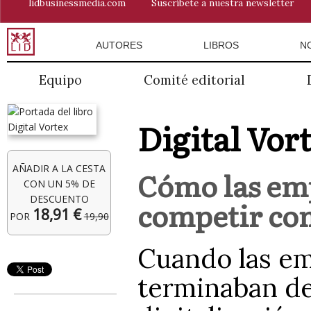
lidbusinessmedia.com
Suscríbete a nuestra newsletter
AUTORES
LIBROS
N
Equipo
Comité editorial
Digital Vor
AÑADIR A LA CESTA
Cómo las emp
CON UN 5% DE
DESCUENTO
competir con
18,91 €
POR
19,90
Cuando las em
terminaban de