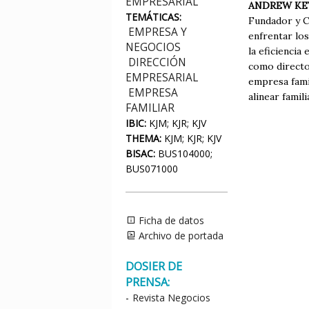
EMPRESARIAL
ANDREW KE
TEMÁTICAS:
Fundador y C
EMPRESA Y
enfrentar lo
NEGOCIOS
la eficienci
DIRECCIÓN
como directo
EMPRESARIAL
empresa fami
EMPRESA
alinear famil
FAMILIAR
IBIC:
KJM; KJR; KJV
THEMA:
KJM; KJR; KJV
BISAC:
BUS104000;
BUS071000
Ficha de datos
Archivo de portada
DOSIER DE
PRENSA:
-
Revista Negocios