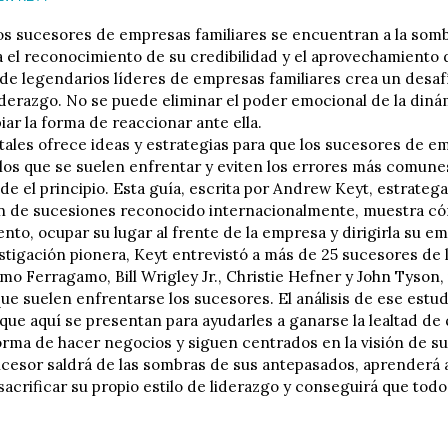
s sucesores de empresas familiares se encuentran a la somb
ta el reconocimiento de su credibilidad y el aprovechamiento 
 de legendarios líderes de empresas familiares crea un desafí
iderazgo. No se puede eliminar el poder emocional de la dinám
ar la forma de reaccionar ante ella.
tales ofrece ideas y estrategias para que los sucesores de e
 los que se suelen enfrentar y eviten los errores más comun
de el principio. Esta guía, escrita por Andrew Keyt, estrateg
ón de sucesiones reconocido internacionalmente, muestra cóm
nto, ocupar su lugar al frente de la empresa y dirigirla su e
stigación pionera, Keyt entrevistó a más de 25 sucesores de 
o Ferragamo, Bill Wrigley Jr., Christie Hefner y John Tyson,
que suelen enfrentarse los sucesores. El análisis de ese estud
 que aquí se presentan para ayudarles a ganarse la lealtad d
orma de hacer negocios y siguen centrados en la visión de su 
ucesor saldrá de las sombras de sus antepasados, aprenderá 
 sacrificar su propio estilo de liderazgo y conseguirá que tod