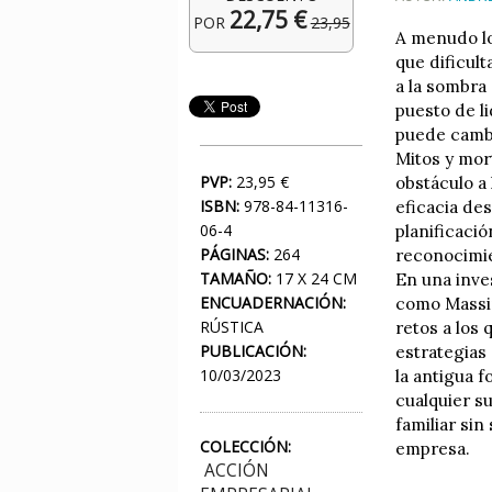
22,75 €
POR
23,95
A menudo lo
que dificul
a la sombra
puesto de l
puede cambi
Mitos y mor
PVP:
23,95 €
obstáculo a
ISBN:
978-84-11316-
eficacia des
06-4
planificaci
PÁGINAS:
264
reconocimie
TAMAÑO:
17 X 24 CM
En una inve
ENCUADERNACIÓN:
como Massim
RÚSTICA
retos a los 
PUBLICACIÓN:
estrategias
10/03/2023
la antigua f
cualquier s
familiar sin
COLECCIÓN:
empresa.
ACCIÓN