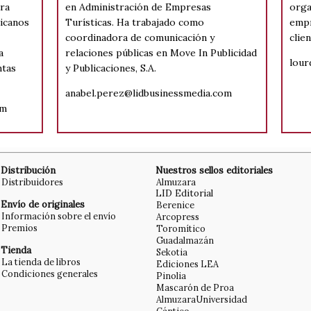
ra
en Administración de Empresas
orga
icanos
Turísticas. Ha trabajado como
empr
coordinadora de comunicación y
clien
a
relaciones públicas en Move In Publicidad
lour
ntas
y Publicaciones, S.A.
anabel.perez@lidbusinessmedia.com
om
Distribución
Nuestros sellos editoriales
Distribuidores
Almuzara
LID Editorial
Envío de originales
Berenice
Información sobre el envío
Arcopress
Premios
Toromítico
Guadalmazán
Tienda
Sekotia
La tienda de libros
Ediciones LEA
Condiciones generales
Pinolia
Mascarón de Proa
AlmuzaraUniversidad