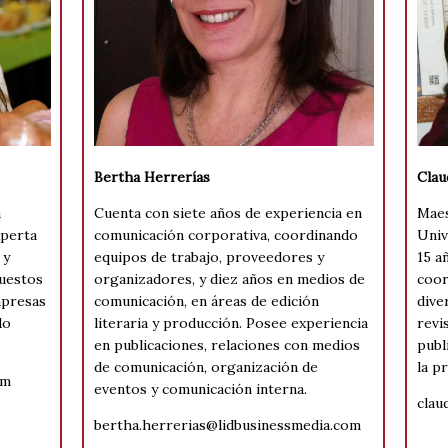
Bertha Herrerías
Clau
a
Cuenta con siete años de experiencia en
Maes
xperta
comunicación corporativa, coordinando
Univ
 y
equipos de trabajo, proveedores y
15 a
uestos
organizadores, y diez años en medios de
coor
mpresas
comunicación, en áreas de edición
dive
do
literaria y producción. Posee experiencia
revi
en publicaciones, relaciones con medios
publ
de comunicación, organización de
la p
om
eventos y comunicación interna.
clau
bertha.herrerias@lidbusinessmedia.com