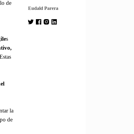
lo de
Eudald Parera
ile
s
tivo,
Estas
el
ntar la
ipo de