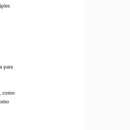
iples
a para
), como
como