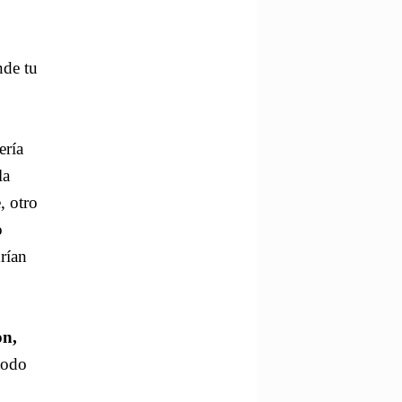
nde tu
ería
la
, otro
o
rían
on,
todo