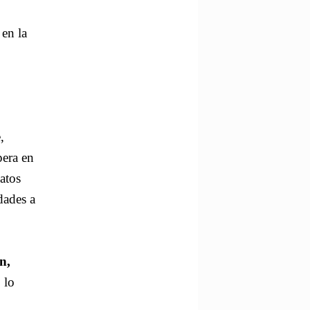
 en la
,
pera en
atos
dades a
n,
 lo