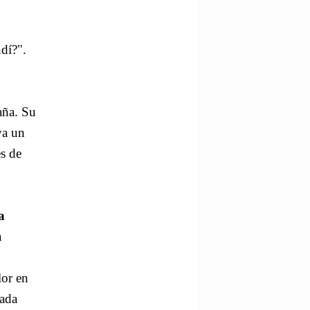
dí?".
aña. Su
va un
s de
a
a
lor en
zada