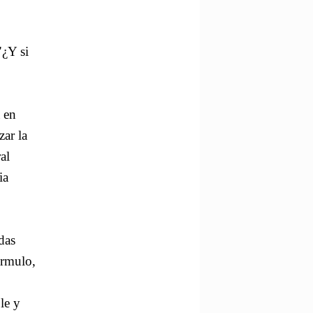
"¿Y si
 en
zar la
al
ia
das
ormulo,
le y