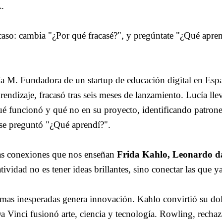
.
caso: cambia "¿Por qué fracasé?", y pregúntate "¿Qué apren
ía M. Fundadora de un startup de educación digital en Esp
endizaje, fracasó tras seis meses de lanzamiento. Lucía lle
ué funcionó y qué no en su proyecto, identificando patrone
 se preguntó "¿Qué aprendí?".
as conexiones que nos enseñan
Frida Kahlo, Leonardo d
atividad no es tener ideas brillantes, sino conectar las que y
ormas inesperadas genera innovación. Kahlo convirtió su do
Da Vinci fusionó arte, ciencia y tecnología. Rowling, recha