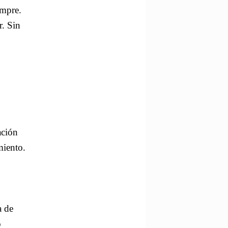
empre.
r. Sin
ación
miento.
a de
o