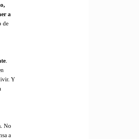
o,
ner a
o de
nte
.
en
ivir. Y
a
a. No
nsa a