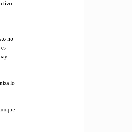
uctivo
sto no
 es
 hay
niza lo
 aunque