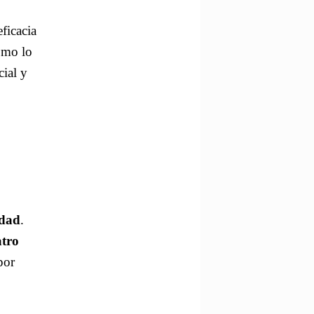
ficacia
ómo lo
cial y
idad
.
atro
por