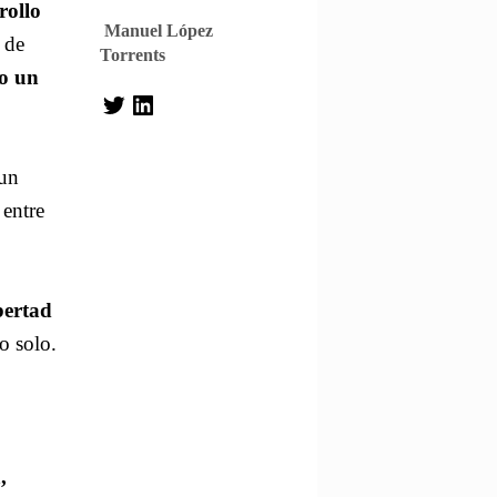
rollo
Manuel López
 de
Torrents
o un
 un
 entre
bertad
 solo.
,