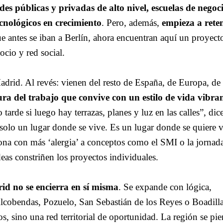
s públicas y privadas de alto nivel, escuelas de negoci
cnológicos en crecimiento
. Pero, además,
empieza a rete
ue antes se iban a Berlín, ahora encuentran aquí un proyect
ocio y red social.
Madrid. Al revés: vienen del resto de España, de Europa, de
ra del trabajo que convive con un estilo de vida vibra
 tarde si luego hay terrazas, planes y luz en las calles”, dic
olo un lugar donde se vive. Es un lugar donde se quiere v
zona con más ‘alergia’ a conceptos como el SMI o la jornad
deas constriñen los proyectos individuales.
id no se encierra en sí misma
. Se expande con lógica,
lcobendas, Pozuelo, San Sebastián de los Reyes o Boadill
s, sino una red territorial de oportunidad. La región se pie