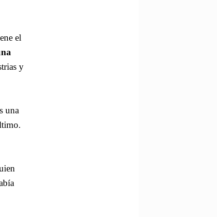
ene el
una
trias y
s una
ltimo.
uien
abía