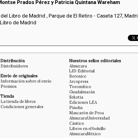
Montse Prados Pérez y Patricia Quintana Wareham
 del Libro de Madrid , Parque de El Retiro - Caseta 127, Madr
 Libro de Madrid
Distribución
Nuestros sellos editoriales
Distribuidores
Almuzara
LID Editorial
Envío de originales
Berenice
Información sobre el envío
Arcopress
Premios
Toromítico
Guadalmazán
Tienda
Sekotia
La tienda de libros
Ediciones LEA
Condiciones generales
Pinolia
Mascarón de Proa
AlmuzaraUniversidad
Cántico
Libros en el bolsillo
AlmuzaraMéxico