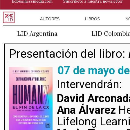
lidbusinessmedia.com
Suscríbete a nuestra newsletter
AUTORES
LIBROS
N
LID Argentina
LID Colombi
Presentación del libro:
07 de mayo de
Intervendrán:
David Arconada
Ana Álvarez
He
Lifelong Learn