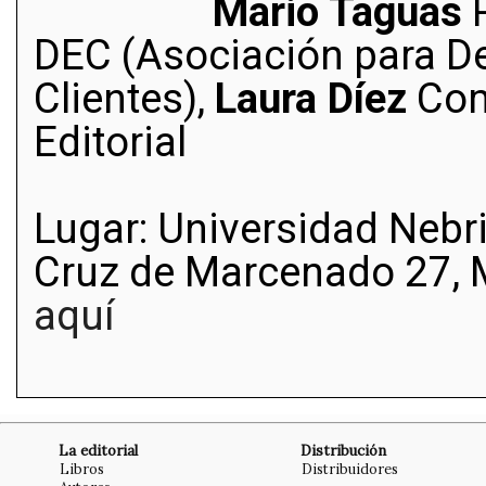
Mario Taguas
P
DEC (Asociación para De
Clientes),
Laura Díez
Com
Editorial
Lugar: Universidad Nebrij
Cruz de Marcenado 27,
aquí
La editorial
Distribución
Libros
Distribuidores