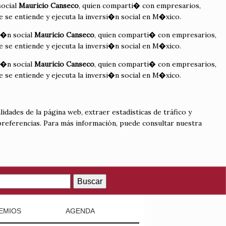
social
Mauricio Canseco
, quien comparti� con empresarios,
 se entiende y ejecuta la inversi�n social en M�xico.
ci�n social
Mauricio Canseco
, quien comparti� con empresarios,
 se entiende y ejecuta la inversi�n social en M�xico.
ci�n social
Mauricio Canseco
, quien comparti� con empresarios,
 se entiende y ejecuta la inversi�n social en M�xico.
lidades de la página web, extraer estadísticas de tráfico y
 preferencias. Para más información, puede consultar nuestra
Buscar
EMIOS
AGENDA