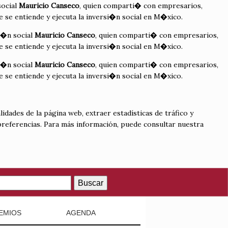
social
Mauricio Canseco
, quien comparti� con empresarios,
 se entiende y ejecuta la inversi�n social en M�xico.
ci�n social
Mauricio Canseco
, quien comparti� con empresarios,
 se entiende y ejecuta la inversi�n social en M�xico.
ci�n social
Mauricio Canseco
, quien comparti� con empresarios,
 se entiende y ejecuta la inversi�n social en M�xico.
lidades de la página web, extraer estadísticas de tráfico y
 preferencias. Para más información, puede consultar nuestra
Buscar
EMIOS
AGENDA