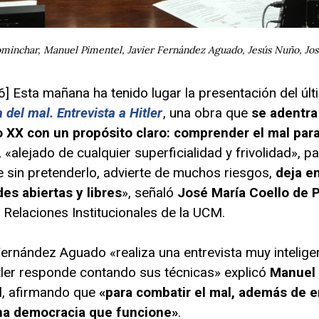
ominchar, Manuel Pimentel, Javier Fernández Aguado, Jesús Nuño, Jos
 Esta mañana ha tenido lugar la presentación del últi
 del mal. Entrevista a Hitler
, una obra que
se adentra
 XX con un propósito claro: comprender el mal para
 «alejado de cualquier superficialidad y frivolidad», pa
e sin pretenderlo, advierte de muchos riesgos,
deja e
es abiertas y libres
», señaló
José María Coello de 
y Relaciones Institucionales de la UCM.
Fernández Aguado «realiza una entrevista muy intelige
tler responde contando sus técnicas» explicó
Manuel 
l, afirmando que
«para combatir el mal, además de en
una democracia que funcione»
.