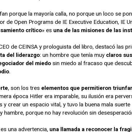
nfan porque la mayoría calla, no porque un loco se pon
ctor de Open Programs de IE Executive Education, IE Un
nsamiento crítico
» es
una de las misiones de las ins
 CEO de CEINSA y prologuista del libro, destacó las pr
ta del liderazgo
: un hombre que tenía muy
claros sus
egociador del miedo
sin miedo al fracaso que descub
odio
.
erte
, son los tres
elementos que permitieron triunfar 
rimera época Hitler era imparable, su ilusión era perve
s y crear un espacio vital, y tuvo la buena mala suerte
 hambre, porque no hay revolución sin desesperación
es una advertencia,
una llamada a reconocer la frag