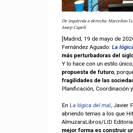
De izquierda a derecha: Marcelino L
Josep Capell.
[Madrid, 19 de mayo de 2026]
Fernández Aguado:
La lógica
más perturbadoras del siglo
Y lo hace con un estilo único,
propuesta de futuro
, porqu
fragilidades de las sociedad
Planificación, Coordinación 
En
La lógica del mal
, Javier 
abriendo temas a los que Hi
AlmuzaraLibros/LID Editoria
mejor forma es construir 