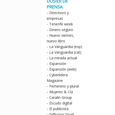
DOSIER DE
PRENSA:
-
Directivos y
empresas
-
Tenerife week
-
Dinero seguro
-
Nuevo viernes,
nuevo libro
-
La Vanguardia (esp)
-
La Vanguardia (cat)
-
La mirada actual
-
Expansión
-
Expansión (web)
-
Cyberlidera
Magazine
-
Femenino y plural
-
Mujeres & Cía
-
Caralin Group
-
Escudo digital
-
El publicista
-
Diffusion Sport