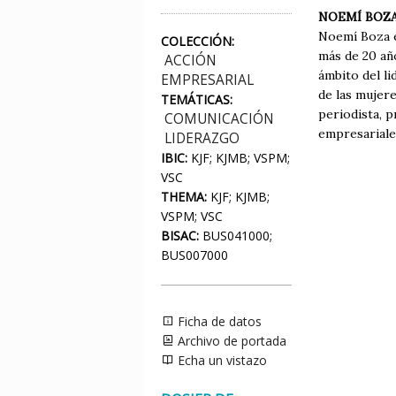
NOEMÍ BOZ
Noemí Boza e
COLECCIÓN:
más de 20 añ
ACCIÓN
ámbito del li
EMPRESARIAL
de las mujere
TEMÁTICAS:
periodista, 
COMUNICACIÓN
empresariale
LIDERAZGO
IBIC:
KJF; KJMB; VSPM;
VSC
THEMA:
KJF; KJMB;
VSPM; VSC
BISAC:
BUS041000;
BUS007000
Ficha de datos
Archivo de portada
Echa un vistazo