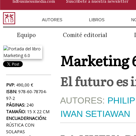
lidbusinessmedia.com
Suscríbete a nuestra newsletter
AUTORES
LIBROS
N
Equipo
Comité editorial
Marketing 
El futuro es
PVP:
490,00 €
ISBN:
978-60-78704-
97-2
AUTORES:
PHILI
PÁGINAS:
240
TAMAÑO:
15 X 22 CM
IWAN SETIAWAN
ENCUADERNACIÓN:
RÚSTICA CON
SOLAPAS