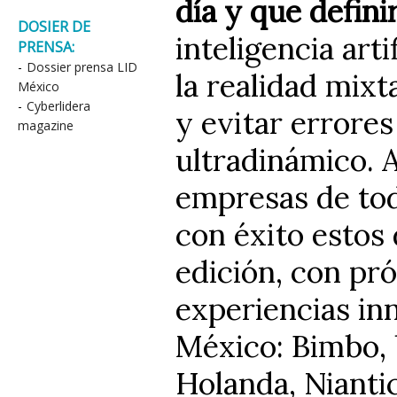
día y que defini
DOSIER DE
inteligencia art
PRENSA:
-
Dossier prensa LID
la realidad mixt
México
-
Cyberlidera
y evitar errore
magazine
ultradinámico. 
empresas de tod
con éxito estos 
edición, con pró
experiencias i
México: Bimbo, 
Holanda, Nianti