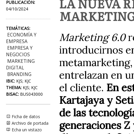
LA NUEVA R
PUBLICACIÓN:
04/10/2024
MARKETIN
TEMÁTICAS:
Marketing 6.0
r
ECONOMÍA Y
EMPRESA
introducirnos e
EMPRESA Y
NEGOCIOS
metamarketing, d
MARKETING
DIGITAL
entrelazan en u
BRANDING
IBIC:
KJS; KJC
el cliente.
En est
THEMA:
KJS; KJC
BISAC:
BUS043000
Kartajaya y Seti
de las tecnologí
Ficha de datos
generaciones Z y
Archivo de portada
Echa un vistazo