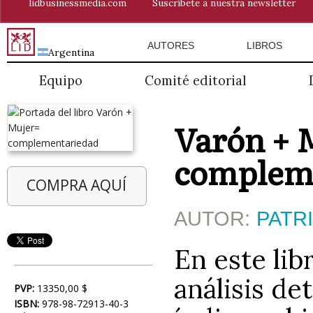
lidbusinessmedia.com
Suscríbete a nuestra newsletter
AUTORES
LIBROS
Argentina
Equipo
Comité editorial
Varón + 
complem
COMPRA AQUÍ
AUTOR:
PATR
En este lib
análisis de
PVP:
13350,00 $
ISBN:
978-98-72913-40-3