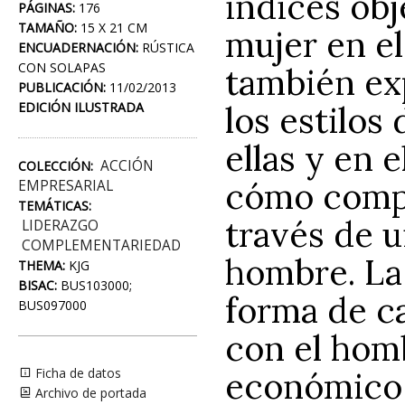
índices obj
PÁGINAS:
176
TAMAÑO:
15 X 21 CM
mujer en el
ENCUADERNACIÓN:
RÚSTICA
CON SOLAPAS
también exp
PUBLICACIÓN:
11/02/2013
los estilos
EDICIÓN ILUSTRADA
ellas y en 
ACCIÓN
COLECCIÓN:
cómo compat
EMPRESARIAL
TEMÁTICAS:
través de u
LIDERAZGO
COMPLEMENTARIEDAD
hombre. La 
THEMA:
KJG
BISAC:
BUS103000;
forma de c
BUS097000
con el hom
económico y
Ficha de datos
Archivo de portada