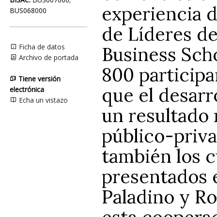
experiencia d
BUS068000
de Líderes d
Ficha de datos
Business Scho
Archivo de portada
800 particip
Tiene versión
que el desarr
electrónica
Echa un vistazo
un resultado
público-priva
también los c
presentados en
Paladino y R
esta coopera