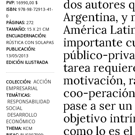
dos autores q
PVP:
16990,00 $
ISBN:
978-98-72913-41-
Argentina, y
0
PÁGINAS:
272
América Latina
TAMAÑO:
15 X 21 CM
ENCUADERNACIÓN:
importante c
RÚSTICA CON SOLAPAS
PUBLICACIÓN:
público-priva
13/05/2013
EDICIÓN ILUSTRADA
tarea requier
motivación, r
ACCIÓN
COLECCIÓN:
EMPRESARIAL
coo-peración 
TEMÁTICAS:
pase a ser un
RESPONSABILIDAD
SOCIAL
objetivo int
DESARROLLO
ECONÓMICO
como lo es el 
THEMA:
KCM
BISAC:
BUS007000;