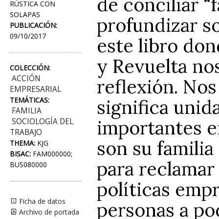
de conciliar “
RÚSTICA CON
SOLAPAS
profundizar s
PUBLICACIÓN:
09/10/2017
este libro do
y Revuelta no
COLECCIÓN:
ACCIÓN
reflexión. Nos
EMPRESARIAL
significa unid
TEMÁTICAS:
FAMILIA
importantes e
SOCIOLOGÍA DEL
TRABAJO
son su familia
THEMA:
KJG
BISAC:
FAM000000;
para reclamar
BUS080000
políticas empr
Ficha de datos
personas a pod
Archivo de portada