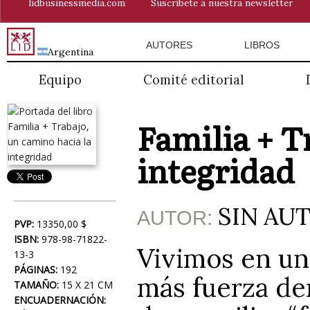
lidbusinessmedia.com
Suscríbete a nuestra newsletter
AUTORES
LIBROS
Argentina
Equipo
Comité editorial
Familia + T
integridad
SIN AU
AUTOR:
PVP:
13350,00 $
ISBN:
978-98-71822-
Vivimos en un
13-3
PÁGINAS:
192
más fuerza de
TAMAÑO:
15 X 21 CM
ENCUADERNACIÓN: