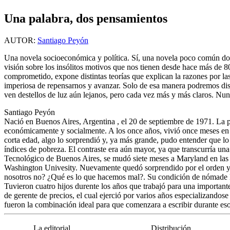
Una palabra, dos pensamientos
AUTOR:
Santiago Peyón
Una novela socioeconómica y política. Sí, una novela poco común don
visión sobre los insólitos motivos que nos tienen desde hace más de 
comprometido, expone distintas teorías que explican la razones por la
imperiosa de repensarnos y avanzar. Solo de esa manera podremos dise
ven destellos de luz aún lejanos, pero cada vez más y más claros. Nunc
Santiago Peyón
Nació en Buenos Aires, Argentina , el 20 de septiembre de 1971. La pro
económicamente y socialmente. A los once años, vivió once meses en 
corta edad, algo lo sorprendió y, ya más grande, pudo entender que lo 
índices de pobreza. El contraste era aún mayor, ya que transcurría una 
Tecnológico de Buenos Aires, se mudó siete meses a Maryland en las
Washington Univesity. Nuevamente quedó sorprendido por el orden y se
nosotros no? ¿Qué es lo que hacemos mal?. Su condición de nómade lo
Tuvieron cuatro hijos durente los años que trabajó para una importa
de gerente de precios, el cual ejerció por varios años especializandose
fueron la combinación ideal para que comenzara a escribir durante esos
La editorial
Distribución