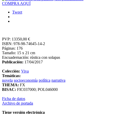
COMPRA AQUÍ
Tweet
PVP:
13350,00 €
ISBN:
978-98-74645-14-2
Páginas:
176
Tamaño:
15 x 21 cm
Encuadernación:
rústica con solapas
Publicación:
17/04/2017
Colección:
Viva
Temáticas:
novela
socioeconomía
política
narrativa
THEMA:
FX
BISAC:
FIC037000; POL046000
Ficha de datos
Archivo de portada
Tiene versión electrónica