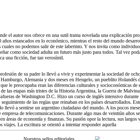
de el autor nos ofrece en una sutil trama novelada una explicación pr
80 años estancados en lo económico, mientras el resto del mundo desar
s cuales no podemos salir de este laberinto. Y nos invita como individu
ñar como sociedad adulta un futuro más justo para todos. Tal vez poda
a una ficción, fue tan verosímil.
fesión de su padre lo llevó a vivir y experimentar la sociedad de ocho c
Hamburgo, Alemania y dos meses en Hengelo, un pueblito Holandés donde
que le preocupaba eran las diferencias culturales y socioconómicas de e
de las etapas más tristes de la Historia Argentina, la Guerra de Malvinas
 afueras de Washington D.C. Hizo un curso de inglés intensivo durant
guimiento de las reglas que reinaban en los países desarrollados. Esto
 llevó a sentirse un argentino ciudadano del mundo. A los pocos mese
nte empresa de telecomunicaciones. Durante algo mas de veintiún años s
 en áreas de economía y finanzas. Su pasión opor la lectura, sus largos v
 viajes. La escritura se orientó a intentar responder aquella
Nuestros sellos editoriales