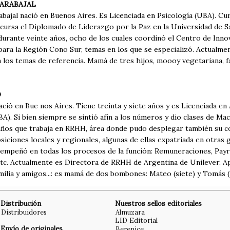
ARABAJAL
bajal nació en Buenos Aires. Es Licenciada en Psicología (UBA). Cu
 cursa el Diplomado de Liderazgo por la Paz en la Universidad de 
 durante veinte años, ocho de los cuales coordinó el Centro de Inno
ra la Región Cono Sur, temas en los que se especializó. Actualment
los temas de referencia. Mamá de tres hijos, moooy vegetariana, fa
O
ció en Bue nos Aires. Tiene treinta y siete años y es Licenciada e
A). Si bien siempre se sintió afín a los números y dio clases de M
años que trabaja en RRHH, área donde pudo desplegar también su cos
siciones locales y regionales, algunas de ellas expatriada en otras 
esempeñó en todas los procesos de la función: Remuneraciones, Payr
tc. Actualmente es Directora de RRHH de Argentina de Unilever. Apa
milia y amigos...: es mamá de dos bombones: Mateo (siete) y Tomás (
Distribución
Nuestros sellos editoriales
Distribuidores
Almuzara
LID Editorial
Envío de originales
Berenice