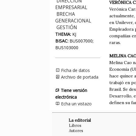
DIRECCIÓN
VERÓNICA C
EMPRESARIAL
Verónica Cara
BRECHA
actualmente,
GENERACIONAL
en Unilever,
GESTIÓN
Empleadora pa
THEMA:
KJ
compañías en 
BISAC:
BUS007000;
raras.
BUS103000
MELINA CA
Melina Cao na
Economía (UB
Ficha de datos
hace quince 
Archivo de portada
trabajó en po
Brasil. Se d
Tiene versión
Desarrollo, e
electrónica
definen su fa
Echa un vistazo
La editorial
Libros
Autores