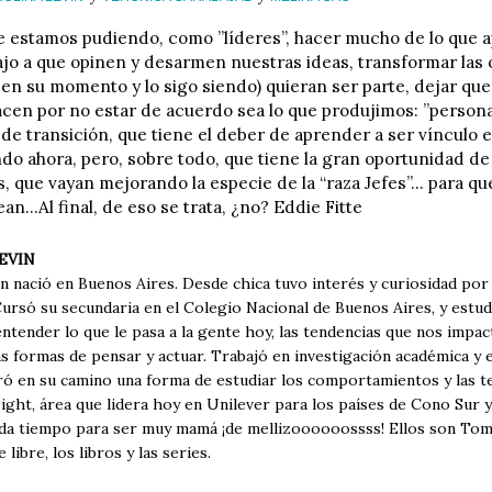
que estamos pudiendo, como ”líderes”, hacer mucho de lo que 
ajo a que opinen y desarmen nuestras ideas, transformar las 
i en su momento y lo sigo siendo) quieran ser parte, dejar qu
acen por no estar de acuerdo sea lo que produjimos: ”persona
de transición, que tiene el deber de aprender a ser vínculo e
ndo ahora, pero, sobre todo, que tiene la gran oportunidad de 
, que vayan mejorando la especie de la “raza Jefes”... para q
ean...Al final, de eso se trata, ¿no? Eddie Fitte
EVIN
n nació en Buenos Aires. Desde chica tuvo interés y curiosidad por 
ursó su secundaria en el Colegio Nacional de Buenos Aires, y estud
ntender lo que le pasa a la gente hoy, las tendencias que nos impac
s formas de pensar y actuar. Trabajó en investigación académica y 
ró en su camino una forma de estudiar los comportamientos y las te
ight, área que lidera hoy en Unilever para los países de Cono Sur 
da tiempo para ser muy mamá ¡de mellizoooooossss! Ellos son Tomás 
e libre, los libros y las series.