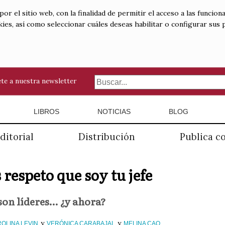
 el sitio web, con la finalidad de permitir el acceso a las funciona
kies, así como seleccionar cuáles deseas habilitar o configurar sus
te a nuestra newsletter
LIBROS
NOTICIAS
BLOG
ditorial
Distribución
Publica c
respeto que soy tu jefe
son líderes… ¿y ahora?
y
y
OLINA LEVIN
VERÓNICA CARABAJAL
MELINA CAO