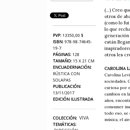
(...) Creo 
otros de ab
(como lo fu
lo que rech
PVP:
13350,00 $
generación 
ISBN:
978-98-74645-
están llega
19-7
inspiradores
PÁGINAS:
128
otros les cr
TAMAÑO:
15 X 21 CM
ENCUADERNACIÓN:
CAROLINA L
RÚSTICA CON
Carolina Levi
SOLAPAS
sociedades. C
PUBLICACIÓN:
curiosa por e
13/11/2017
cambios en la
EDICIÓN ILUSTRADA
años, encont
consumer ins
todo eso, se 
VIVA
COLECCIÓN:
música, el air
TEMÁTICAS: