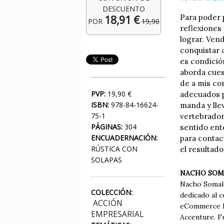
DESCUENTO
Para poder 
18,91 €
POR
19,90
reflexiones
lograr. Ven
conquistar 
es condición
aborda cues
de a mis co
PVP:
19,90 €
adecuados p
ISBN:
978-84-16624-
manda y llev
75-1
vertebrador
PÁGINAS:
304
sentido ent
ENCUADERNACIÓN:
para contac
RÚSTICA CON
el resultado
SOLAPAS
NACHO SOM
Nacho Somalo
COLECCIÓN:
dedicado al c
ACCIÓN
eCommerce Ne
EMPRESARIAL
Accenture. F