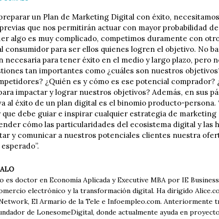
preparar un Plan de Marketing Digital con éxito, necesitamos 
 previas que nos permitirán actuar con mayor probabilidad d
der algo es muy complicado, competimos duramente con otr
al consumidor para ser ellos quienes logren el objetivo. No b
 necesaria para tener éxito en el medio y largo plazo, pero n
tiones tan importantes como ¿cuáles son nuestros objetivo
mpetidores? ¿Quién es y cómo es ese potencial comprador?
ara impactar y lograr nuestros objetivos? Además, en sus pá
a al éxito de un plan digital es el binomio producto-persona. 
 que debe guiar e inspirar cualquier estrategia de marketing 
ender cómo las particularidades del ecosistema digital y las
tar y comunicar a nuestros potenciales clientes nuestra ofer
 esperado”.
ALO
 es doctor en Economía Aplicada y Executive MBA por IE Business 
omercio electrónico y la transformación digital. Ha dirigido Alice.c
twork, El Armario de la Tele e Infoempleo.com. Anteriormente tr
undador de LonesomeDigital, donde actualmente ayuda en proyectos