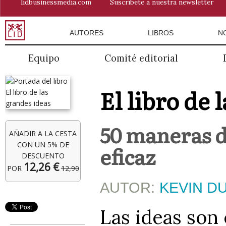
lidbusinessmedia.com
Suscríbete a nuestra newsletter
AUTORES
LIBROS
N
Equipo
Comité editorial
El libro de 
50 maneras d
AÑADIR A LA CESTA
CON UN 5% DE
eficaz
DESCUENTO
12,26 €
POR
12,90
AUTOR:
KEVIN D
Las ideas son 