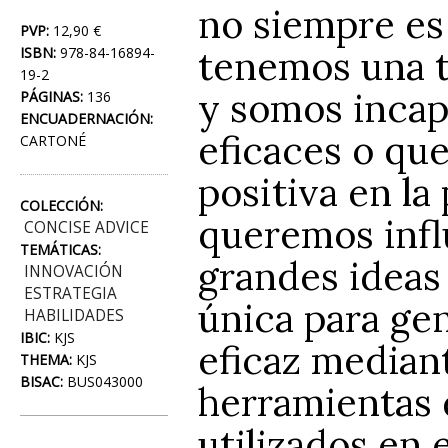
no siempre es 
PVP:
12,90 €
tenemos una t
ISBN:
978-84-16894-
19-2
y somos incap
PÁGINAS:
136
ENCUADERNACIÓN:
eficaces o qu
CARTONÉ
positiva en l
COLECCIÓN:
queremos influi
CONCISE ADVICE
TEMÁTICAS:
grandes ideas
INNOVACIÓN
ESTRATEGIA
única para ge
HABILIDADES
IBIC:
KJS
eficaz mediant
THEMA:
KJS
BISAC:
BUS043000
herramientas 
utilizados en 