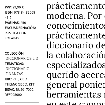
prácticamente
PVP:
29,90 €
moderna. Por 
ISBN:
978-84-83568-
41-5
conocimientos
PÁGINAS:
250
ENCUADERNACIÓN:
prácticamente
RÚSTICA CON
SOLAPAS
diccionario de
la colaboració
COLECCIÓN:
DICCIONARIOS LID
especializados
TEMÁTICAS:
DICCIONARIO
querido acerca
FINANZAS
IBIC:
KFF; CBD
general ponien
THEMA:
GBCD; KFF
BISAC:
BUS017000;
herramientas 
REF008000
en este campo