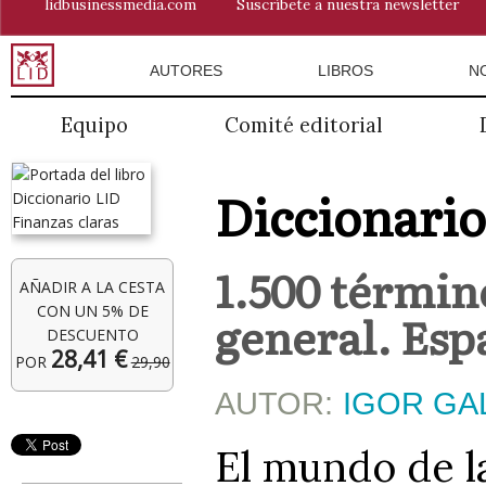
lidbusinessmedia.com
Suscríbete a nuestra newsletter
AUTORES
LIBROS
N
Equipo
Comité editorial
Diccionario
1.500 términ
AÑADIR A LA CESTA
CON UN 5% DE
general. Espa
DESCUENTO
28,41 €
POR
29,90
AUTOR:
IGOR GA
El mundo de la