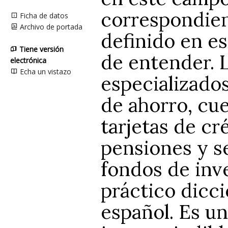
correspondien
Ficha de datos
Archivo de portada
definido en es
Tiene versión
de entender. 
electrónica
Echa un vistazo
especializado
de ahorro, cue
tarjetas de cr
pensiones y s
fondos de inve
práctico dicci
español. Es u