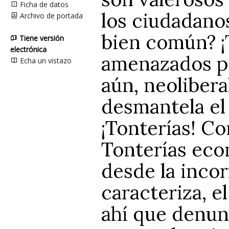
Ficha de datos
los ciudadano
Archivo de portada
bien común? ¡
Tiene versión
electrónica
amenazados po
Echa un vistazo
aún, neolibera
desmantela el
¡Tonterías! C
Tonterías eco
desde la incor
caracteriza, e
ahí que denun