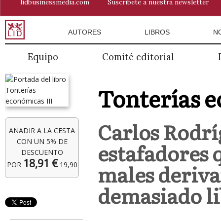
lidbusinessmedia.com
Suscríbete a nuestra newsletter
AUTORES
LIBROS
N
Equipo
Comité editorial
Tonterías e
Carlos Rodrí
AÑADIR A LA CESTA
CON UN 5% DE
estafadores 
DESCUENTO
18,91 €
males deriva
POR
19,90
demasiado li