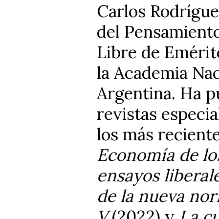
Carlos Rodrígue
del Pensamient
Libre de Emérit
la Academia Nac
Argentina. Ha p
revistas especia
los más reciente
Economía de lo
ensayos liberale
de la nueva no
V
(2022) y
La cu