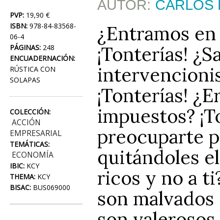
AUTOR:
CARLOS 
PVP:
19,90 €
ISBN:
978-84-83568-
¿Entramos en c
06-4
¡Tonterías! ¿S
PÁGINAS:
248
ENCUADERNACIÓN:
intervencioni
RÚSTICA CON
SOLAPAS
¡Tonterías! ¿E
impuestos? ¡T
COLECCIÓN:
ACCIÓN
preocuparte p
EMPRESARIAL
TEMÁTICAS:
quitándoles el
ECONOMÍA
IBIC:
KCY
ricos y no a t
THEMA:
KCY
BISAC:
BUS069000
son malvados 
son valerosos