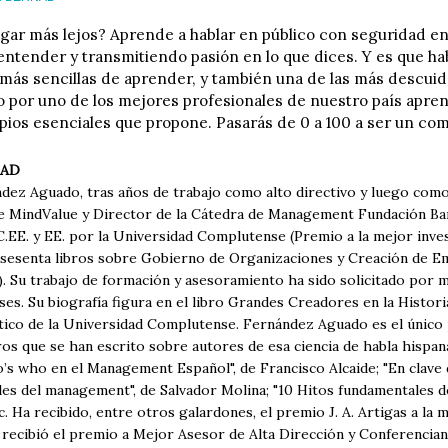
egar más lejos? Aprende a hablar en público con seguridad e
entender y transmitiendo pasión en lo que dices. Y es que hab
 más sencillas de aprender, y también una de las más descui
ito por uno de los mejores profesionales de nuestro país apre
cipios esenciales que propone. Pasarás de 0 a 100 a ser un co
NAD
ndez Aguado, tras años de trabajo como alto directivo y luego como
e MindValue y Director de la Cátedra de Management Fundación Banc
EE. y EE. por la Universidad Complutense (Premio a la mejor invest
 sesenta libros sobre Gobierno de Organizaciones y Creación de Em
). Su trabajo de formación y asesoramiento ha sido solicitado por 
ses. Su biografía figura en el libro Grandes Creadores en la Histo
ático de la Universidad Complutense. Fernández Aguado es el único
ros que se han escrito sobre autores de esa ciencia de habla hispana
’s who en el Management Español", de Francisco Alcaide; "En clave 
les del management", de Salvador Molina; "10 Hitos fundamentales 
tc. Ha recibido, entre otros galardones, el premio J. A. Artigas a la 
 recibió el premio a Mejor Asesor de Alta Dirección y Conferencian