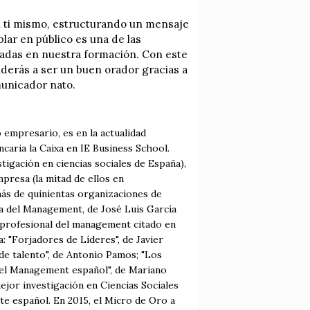
n ti mismo, estructurando un mensaje
lar en público es una de las
dadas en nuestra formación. Con este
nderás a ser un buen orador gracias a
municador nato.
 empresario, es en la actualidad
aria la Caixa en IE Business School.
igación en ciencias sociales de España),
presa (la mitad de ellos en
más de quinientas organizaciones de
ria del Management, de José Luis García
 profesional del management citado en
: "Forjadores de Líderes", de Javier
de talento", de Antonio Pamos; "Los
del Management español", de Mariano
mejor investigación en Ciencias Sociales
te español. En 2015, el Micro de Oro a