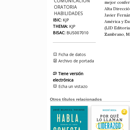
COMUNICACIÓN
mejor confer
ORATORIA
Alta Direcci
HABILIDADES
Javier Ferná
IBIC:
KJP
América y Eu
THEMA:
KJP
(LID Editoria
BISAC:
BUS007010
Zambrano, Ma
Ficha de datos
Archivo de portada
Tiene versión
electrónica
Echa un vistazo
Otros títulos relacionados