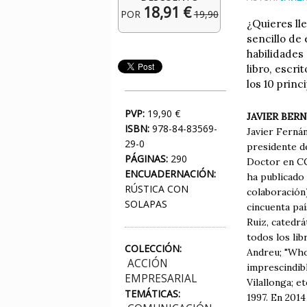
18,91 €
POR
19,90
¿Quieres ll
sencillo de 
habilidades
libro, escr
los 10 prin
PVP:
19,90 €
JAVIER BER
ISBN:
978-84-83569-
Javier Ferná
29-0
presidente d
PÁGINAS:
290
Doctor en CC.
ENCUADERNACIÓN:
ha publicado
RÚSTICA CON
colaboración
SOLAPAS
cincuenta paí
Ruiz, catedr
todos los lib
COLECCIÓN:
Andreu; "Who
ACCIÓN
imprescindib
EMPRESARIAL
Vilallonga; e
TEMÁTICAS:
1997. En 2014