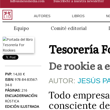
lidbusinessmedia.com
Suscríbete a nuestra newsletter
AUTORES
LIBROS
N
Equipo
Comité editorial
Tesorería F
De rookie a 
PVP:
14,00 €
AUTOR:
JESÚS P
ISBN:
978-84-83567-
34-0
PÁGINAS:
216
Todo empresa
ENCUADERNACIÓN:
RÚSTICA
consciente de
EDICIÓN ILUSTRADA