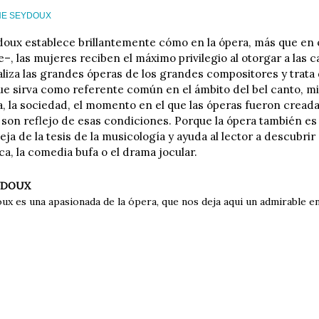
NE SEYDOUX
oux establece brillantemente cómo en la ópera, más que en ot
e–, las mujeres reciben el máximo privilegio al otorgar a las c
liza las grandes óperas de los grandes compositores y trat
e sirva como referente común en el ámbito del bel canto, mi
a, la sociedad, el momento en el que las óperas fueron cread
 son reflejo de esas condiciones. Porque la ópera también es
leja de la tesis de la musicología y ayuda al lector a descubrir
ica, la comedia bufa o el drama jocular.
YDOUX
x es una apasionada de la ópera, que nos deja aqui un admirable en