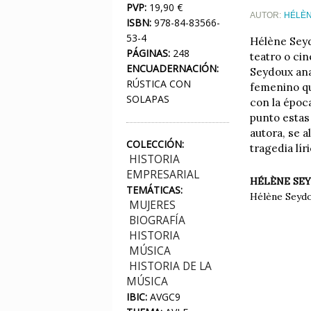
PVP:
19,90 €
AUTOR:
HÉLÈ
ISBN:
978-84-83566-
53-4
Hélène Seyd
PÁGINAS:
248
teatro o cin
ENCUADERNACIÓN:
Seydoux ana
RÚSTICA CON
femenino qu
SOLAPAS
con la époc
punto estas
autora, se a
COLECCIÓN:
tragedia lír
HISTORIA
EMPRESARIAL
HÉLÈNE SE
TEMÁTICAS:
Hélène Seydou
MUJERES
BIOGRAFÍA
HISTORIA
MÚSICA
HISTORIA DE LA
MÚSICA
IBIC:
AVGC9