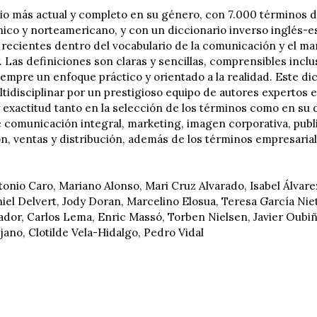
rio más actual y completo en su género, con 7.000 términos d
ánico y norteamericano, y con un diccionario inverso inglés-e
y recientes dentro del vocabulario de la comunicación y el ma
. Las definiciones son claras y sencillas, comprensibles inclu
empre un enfoque práctico y orientado a la realidad. Este dic
tidisciplinar por un prestigioso equipo de autores expertos 
y exactitud tanto en la selección de los términos como en su 
 comunicación integral, marketing, imagen corporativa, publi
ón, ventas y distribución, además de los términos empresari
tonio Caro, Mariano Alonso, Mari Cruz Alvarado, Isabel Álvar
iel Delvert, Jody Doran, Marcelino Elosua, Teresa García Nie
ador, Carlos Lema, Enric Massó, Torben Nielsen, Javier Oubiña
jano, Clotilde Vela-Hidalgo, Pedro Vidal