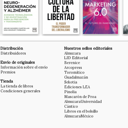
Distribución
Nuestros sellos editoriales
Distribuidores
Almuzara
LID Editorial
Envío de originales
Berenice
Información sobre el envío
Arcopress
Premios
Toromítico
Guadalmazán
Tienda
Sekotia
La tienda de libros
Ediciones LEA
Condiciones generales
Pinolia
Mascarón de Proa
AlmuzaraUniversidad
Cántico
Libros en el bolsillo
AlmuzaraMéxico