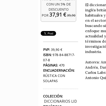
CON UN 5% DE
El dicciona
DESCUENTO
inglés brit
37,91 €
POR
39,90
habituales 
en el sector
buscando si
enfoque mul
actualidad 
términos de
investigaci
PVP:
39,90 €
industria.
ISBN:
978-84-88717-
07-8
Autores: An
PÁGINAS:
470
Andrés, Dan
ENCUADERNACIÓN:
Carlos Labr
RÚSTICA CON
Antonio Qui
SOLAPAS
COLECCIÓN:
DICCIONARIOS LID