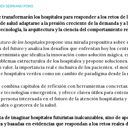
RDI SERRANO PONS
transformarán los hospitales para responder a los retos de 
de salud adaptarse a la presión creciente de la demanda y a
tecnología, la arquitectura y la ciencia del comportamiento r
uturo de los hospitales
propone una mirada propositiva sobre el
s del futuro y analiza los desafíos que enfrentan hoy los centr
rminista que idealiza la innovación como solución mágica, este
oblemas estructurales de los hospitales y propone soluciones.
 valor, la importancia real e inclusiva de los pacientes, el mod
e hospitales verdes como un cambio de paradigma desde la me
o combina capítulos de reflexión con herramientas concretas
de tecnologías emergentes, y ofrece claves útiles para enten
 persona interesada en el futuro de la atención hospitalaria y
ales o gestores de la salud.
ta de imaginar hospitales futuristas inalcanzables, sino de a
s y basadas en evidencias que respondan a los retos reales de