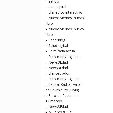
-
Yahoo
-
Ava capital
-
El médico interactivo
-
Nuevo viernes, nuevo
libro
-
Nuevo viernes, nuevo
libro
-
Paperblog
-
Salud digital
-
La mirada actual
-
Euro mungo global
-
News3Edad
-
News3Edad
-
El mostrador
-
Euro mungo global
-
Capital Radio - valor
salud (minuto 23:40)
-
Foro de Recursos
Humanos
-
News3Edad
-
Mujeres & Cía