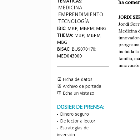
TEMÁTICAS:
ha comen
MEDICINA
EMPRENDIMIENTO
JORDI S
TECNOLOGÍA
Jordi Serr
IBIC:
MBP; MBPM; MBG
Medicina 
THEMA:
MBP; MBPM;
innovadore
MBG
programa 
BISAC:
BUS070170;
incluida l
MED043000
familia, m
innovació
Ficha de datos
Archivo de portada
Echa un vistazo
DOSIER DE PRENSA:
-
Dinero seguro
-
De lector a lector
-
Estrategias de
inversión