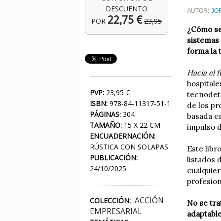
DESCUENTO
AUTOR:
JO
22,75 €
POR
23,95
¿Cómo se 
sistemas 
forma la 
Hacia el f
hospitale
PVP:
23,95 €
tecnodete
ISBN:
978-84-11317-51-1
de los pr
PÁGINAS:
304
basada en
TAMAÑO:
15 X 22 CM
impulso d
ENCUADERNACIÓN:
RÚSTICA CON SOLAPAS
Este libr
PUBLICACIÓN:
listados 
24/10/2025
cualquier
profesion
ACCIÓN
COLECCIÓN:
No se tra
EMPRESARIAL
adaptable