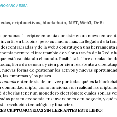
RO GARCÍA EGEA
das, criptoactivos, blockchain, NFT, Web3, DeFi
 personas, la criptoeconomía consiste en un nuevo concepto
invertir en bitcoins, pero es mucho más. La llegada de la te
s descentralizadas y de la web3 constituyen una herramienta
onomía permite el intercambio de valor a través de la Red y
ue está cambiando el mundo. Posibilita la libre circulación d
todos, libre de censura y cien por cien resistente a ciberataq
, nuevas forma de gestionar los activos y nuevas oportunidad
, las empresas y los países.
economía
entenderás de una vez por todas qué es la blockcha
a comunidad cripto, cómo funcionan en realidad las criptomo
é deberías tener un monedero electrónico; cuáles son las ven
zadas para tu economía, tus inversiones o tu negocio, y qué 
sta revolución tecnológica y financiera.
ES CRIPTOMONEDAS SIN LEER ANTES ESTE LIBRO!