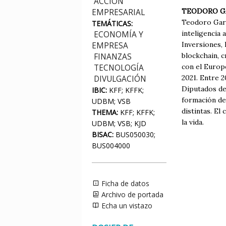
ACCIÓN
TEODORO G
EMPRESARIAL
Teodoro Garc
TEMÁTICAS:
inteligencia 
ECONOMÍA Y
Inversiones,
EMPRESA
blockchain, c
FINANZAS
con el Europ
TECNOLOGÍA
2021. Entre 2
DIVULGACIÓN
Diputados de
IBIC:
KFF; KFFK;
formación de
UDBM; VSB
distintas. El
THEMA:
KFF; KFFK;
la vida.
UDBM; VSB; KJD
BISAC:
BUS050030;
BUS004000
Ficha de datos
Archivo de portada
Echa un vistazo