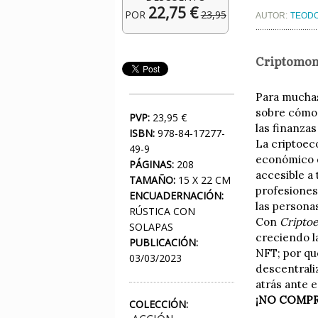
22,75 €
POR
23,95
AUTOR:
TEODO
Criptomone
Para muchas
sobre cómo 
PVP:
23,95 €
las finanza
ISBN:
978-84-17277-
La criptoec
49-9
económico q
PÁGINAS:
208
accesible a 
TAMAÑO:
15 X 22 CM
profesiones
ENCUADERNACIÓN:
las personas
RÚSTICA CON
Con
Cripto
SOLAPAS
creciendo l
PUBLICACIÓN:
NFT; por qu
03/03/2023
descentrali
atrás ante e
¡NO COMPR
COLECCIÓN: