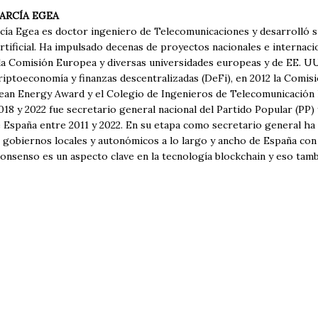
ARCÍA EGEA
ía Egea es doctor ingeniero de Telecomunicaciones y desarrolló su 
artificial. Ha impulsado decenas de proyectos nacionales e interna
 la Comisión Europea y diversas universidades europeas y de EE. U
riptoeconomía y finanzas descentralizadas (DeFi), en 2012 la Comis
ean Energy Award y el Colegio de Ingenieros de Telecomunicación 
018 y 2022 fue secretario general nacional del Partido Popular (PP)
 España entre 2011 y 2022. En su etapa como secretario general ha 
 gobiernos locales y autonómicos a lo largo y ancho de España con
 consenso es un aspecto clave en la tecnología blockchain y eso tambi