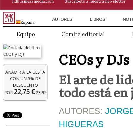
lidbusinessmedia.com
Suscríbete a nuestra newsletter
AUTORES
LIBROS
NOTI
España
Equipo
Comité editorial
CEOs y DJs
AÑADIR A LA CESTA
El arte de l
CON UN 5% DE
DESCUENTO
todo está en
22,75 €
POR
23,95
AUTORES:
JORGE
HIGUERAS