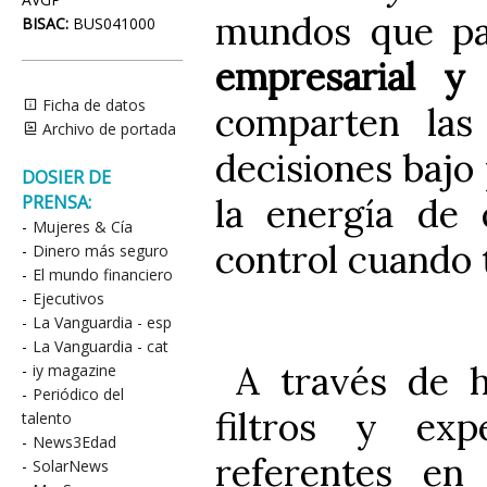
mundos que p
BISAC:
BUS041000
empresarial y
Ficha de datos
comparten las
Archivo de portada
decisiones bajo 
DOSIER DE
la energía de
PRENSA:
-
Mujeres & Cía
control cuando 
-
Dinero más seguro
-
El mundo financiero
-
Ejecutivos
-
La Vanguardia - esp
-
La Vanguardia - cat
A través de h
-
iy magazine
-
Periódico del
filtros y exp
talento
-
News3Edad
referentes en
-
SolarNews