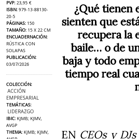
PVP:
23,95 €
¿Qué tienen 
ISBN:
979-13-88130-
20-5
sienten que est
PÁGINAS:
150
TAMAÑO:
15 X 22 CM
recupera la 
ENCUADERNACIÓN:
RÚSTICA CON
baile… o de u
SOLAPAS
baja y todo emp
PUBLICACIÓN:
03/07/2026
tiempo real cu
COLECCIÓN:
ACCIÓN
EMPRESARIAL
TEMÁTICAS:
LIDERAZGO
IBIC:
KJMB; KJMV,
AVGP
EN
CEOs y DJs
THEMA:
KJMB; KJMV,
AVGP