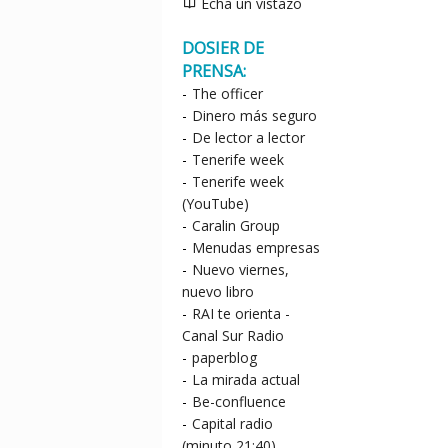
Echa un vistazo
DOSIER DE
PRENSA:
-
The officer
-
Dinero más seguro
-
De lector a lector
-
Tenerife week
-
Tenerife week
(YouTube)
-
Caralin Group
-
Menudas empresas
-
Nuevo viernes,
nuevo libro
-
RAI te orienta -
Canal Sur Radio
-
paperblog
-
La mirada actual
-
Be-confluence
-
Capital radio
(minuto 21:40)