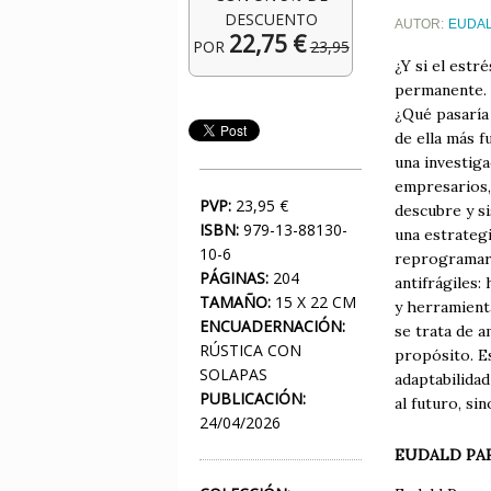
DESCUENTO
AUTOR:
EUDA
22,75 €
POR
23,95
¿Y si el estr
permanente. L
¿Qué pasaría 
de ella más f
una investig
empresarios, 
PVP:
23,95 €
descubre y si
ISBN:
979-13-88130-
una estrategi
10-6
reprogramar t
PÁGINAS:
204
antifrágiles:
TAMAÑO:
15 X 22 CM
y herramienta
ENCUADERNACIÓN:
se trata de a
RÚSTICA CON
propósito. Es
SOLAPAS
adaptabilidad
PUBLICACIÓN:
al futuro, si
24/04/2026
EUDALD PA