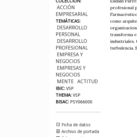
COLECCIÓN:
Eudald Parera
ACCIÓN
profesional p
EMPRESARIAL
Farmacéutico
TEMÁTICAS:
como arquitec
DESARROLLO
organizacion
PERSONAL
transforma el
DESARROLLO
industriales.
PROFESIONAL
turbulencia. 
EMPRESA Y
NEGOCIOS
EMPRESAS Y
NEGOCIOS
MENTE
ACTITUD
IBIC:
VSP
THEMA:
VSP
BISAC:
PSY066000
Ficha de datos
Archivo de portada