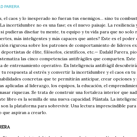
LD PARERA
és, el caos y lo inesperado no fueran tus enemigos… sino tu combust
a incertidumbre no es una fase; es el nuevo paisaje. La resiliencia y
si pudieras diseñar tu mente, tu equipo y tu vida para que no solo r
uertes, más inteligentes y más capaces que antes? Este es el poder d
ación rigurosa sobre los patrones de comportamiento de líderes ex
deportistas de élite, filósofos, científicos, etc.— Eudald Parera, p
stematiza las cinco competencias antifrágiles que comparten. Este n
a de entrenamiento operativo. En Inteligencia antifrágil descubrir
u respuesta al estrés y convertir la incertidumbre y el caos en tu
 habilidades concretas que te permitirán anticipar, crear opciones y
s aplicadas al liderazgo, los equipos, la educación, el emprendimie
masar riquezas. Se trata de construir una fortaleza interior que n
te libro es la semilla de una nueva capacidad. Plántala. La inteligenci
 son la plataforma para sobrevivir. Una lectura imprescindible par
no que aspiran a crearlo.
RERA