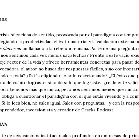
nas
crisis silenciosa de sentido, provocada por el paradigma contempo
ilegiando la productividad, el éxito material y la validación externa 
s plenas
es un llamado a la rebelión humana. Parte de una pregunta 
, nos sentimos cada vez menos satisfechos? Frente a este vacío exi
je rector de la vida y ofrece herramientas concretas para pasar de 
vocadora, el autor no busca dar respuestas fáciles, sino confrontar
ando tu vida? ¿Estás eligiendo…o solo reaccionando? ¿El éxito que 
rata de cuánto lograste, sino de si lo que lograste…¿realmente vali
oda: tenemos más que nunca, pero nos sentimos menos que nunca. 
 obliga a cuestionar el paradigma con el que estás viviendo y a confr
. Si lo lees bien, no sales igual. Sales con preguntas… y con la resp
prendedor, inversionista y creador de Cracks Podcast
LVA
ente de seis cambios institucionales profundos en empresas de prime