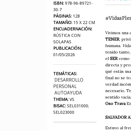
ISBN:
978-96-89721-
30-7
PÁGINAS:
128
#VidasPle
TAMAÑO:
15 X 22 CM
ENCUADERNACIÓN:
Vivimos una 
RÚSTICA CON
TENER
, priv
SOLAPAS
humana.
Vida
PUBLICACIÓN:
tenido tanto
01/05/2026
el
SER
como e
directa y pro
qué estás us
TEMÁTICAS:
final no se t
DESARROLLO
verdad incóm
PERSONAL
necesario. Te
AUTOAYUDA
sentido vacía
THEMA:
VS
Oso Trava
Em
BISAC:
SEL031000;
SEL023000
SALVADOR A
Estuvo al fr