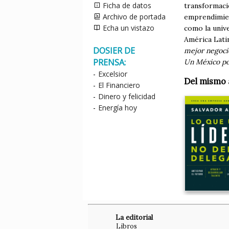
Ficha de datos
transformació
Archivo de portada
emprendimien
Echa un vistazo
como la univ
América Lati
DOSIER DE
mejor negoci
PRENSA:
Un México pos
-
Excelsior
Del mismo 
-
El Financiero
-
Dinero y felicidad
-
Energía hoy
La editorial
Libros