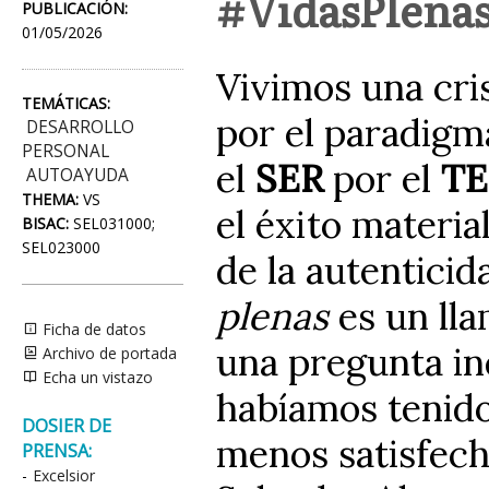
#VidasPlena
PUBLICACIÓN:
01/05/2026
Vivimos una cris
TEMÁTICAS:
por el paradigm
DESARROLLO
PERSONAL
el
SER
por el
TE
AUTOAYUDA
THEMA:
VS
el éxito materia
BISAC:
SEL031000;
SEL023000
de la autentici
plenas
es un lla
Ficha de datos
una pregunta in
Archivo de portada
Echa un vistazo
habíamos tenido
DOSIER DE
menos satisfecho
PRENSA:
-
Excelsior