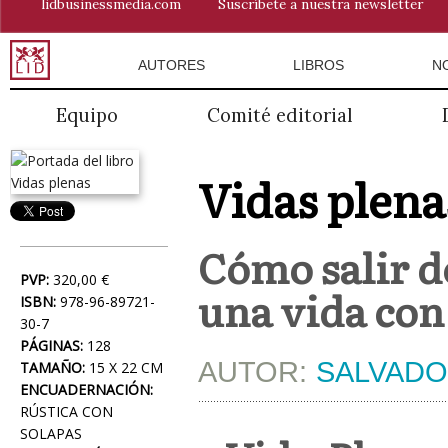
lidbusinessmedia.com
Suscríbete a nuestra newsletter
AUTORES
LIBROS
N
Equipo
Comité editorial
Vidas plena
Cómo salir de
PVP:
320,00 €
una vida con
ISBN:
978-96-89721-
30-7
PÁGINAS:
128
AUTOR:
SALVADO
TAMAÑO:
15 X 22 CM
ENCUADERNACIÓN:
RÚSTICA CON
SOLAPAS