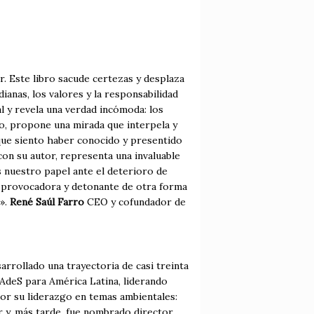
ir. Este libro sacude certezas y desplaza
dianas, los valores y la responsabilidad
al y revela una verdad incómoda: los
o, propone una mirada que interpela y
que siento haber conocido y presentido
on su autor, representa una invaluable
 nuestro papel ante el deterioro de
sa provocadora y detonante de otra forma
r».
René Saúl Farro
CEO y cofundador de
rrollado una trayectoria de casi treinta
 AdeS para América Latina, liderando
por su liderazgo en temas ambientales:
r y, más tarde, fue nombrado director