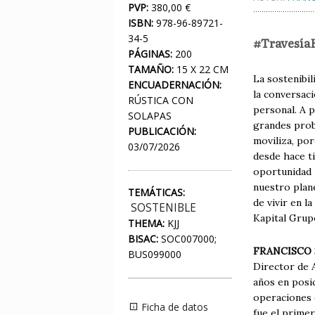
PVP:
380,00 €
ISBN:
978-96-89721-
34-5
#Travesía
PÁGINAS:
200
TAMAÑO:
15 X 22 CM
La sostenibil
ENCUADERNACIÓN:
la conversaci
RÚSTICA CON
personal. A p
SOLAPAS
grandes prob
PUBLICACIÓN:
moviliza, po
03/07/2026
desde hace t
oportunidad 
nuestro plane
TEMÁTICAS:
de vivir en 
SOSTENIBLE
Kapital Grup
THEMA:
KJJ
BISAC:
SOC007000;
FRANCISCO
BUS099000
Director de 
años en posic
operaciones e
Ficha de datos
fue el prime