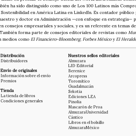
bién ha sido distinguido como uno de Los 100 Latinos más Compro
 Sostenibilidad en América Latina en LinkedIn. Es contador público
 maestro y doctor en Administración —con enfoque en estrategia— 
n consejos empresariales y sociales, y es un referente en temas de
. También forma parte de consejos editoriales de revistas como
Mun
en medios como
El Financiero-Bloomberg
,
Forbes México
y
El Herald
Distribución
Nuestros sellos editoriales
Distribuidores
Almuzara
LID Editorial
Envío de originales
Berenice
Información sobre el envío
Arcopress
Premios
Toromítico
Guadalmazán
Tienda
Sekotia
La tienda de libros
Ediciones LEA
Condiciones generales
Pinolia
Mascarón de Proa
AlmuzaraUniversidad
Cántico
Libros en el bolsillo
AlmuzaraMéxico