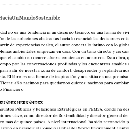
HaciaUnMundoSostenible
idad no es una tendencia ni un discurso técnico: es una forma de viv
ón de las soluciones abstractas hacia lo esencial: las decisiones coti
artir de experiencias reales, el autor conecta lo íntimo con lo glob
lemas ambientales empiezan en casa. Con un tono directo y cercan
rque el cambio no ocurre afuera: comienza en nosotros. Esta obra, 
iempo por las conversaciones profundas y los encuentros amables c
para salir de nuestra zona de confort, desaprender y replantearnos
ta. El libro es una fuente de inspiración y nos sitúa en una premi
la Tierra: «No nacimos para quedarnos quietos; nacimos para cambia
o Financiero
 SUÁREZ HERNÁNDEZ
Asuntos Públicos y Relaciones Estratégicas en FEMSA, donde ha desa
iones clave, como director de Sostenibilidad y director general de
n más de quince países. A nivel internacional, ha sido reconocido 
r latino en presidir el Consejo Global del World Environment Cente