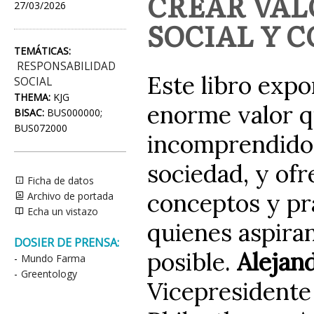
CREAR VAL
27/03/2026
SOCIAL Y 
TEMÁTICAS:
RESPONSABILIDAD
Este libro expo
SOCIAL
THEMA:
KJG
enorme valor q
BISAC:
BUS000000;
BUS072000
incomprendido 
sociedad, y ofr
Ficha de datos
conceptos y prá
Archivo de portada
Echa un vistazo
quienes aspiran
DOSIER DE PRENSA:
posible.
Alejan
-
Mundo Farma
-
Greentology
Vicepresidente