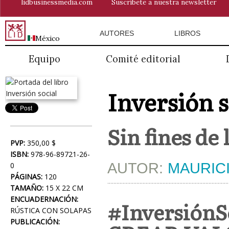
lidbusinessmedia.com
Suscríbete a nuestra newsletter
AUTORES
LIBROS
México
Equipo
Comité editorial
Inversión s
Sin fines de
PVP:
350,00 $
ISBN:
978-96-89721-26-
AUTOR:
MAURIC
0
PÁGINAS:
120
TAMAÑO:
15 X 22 CM
ENCUADERNACIÓN:
#Inversión
RÚSTICA CON SOLAPAS
PUBLICACIÓN: