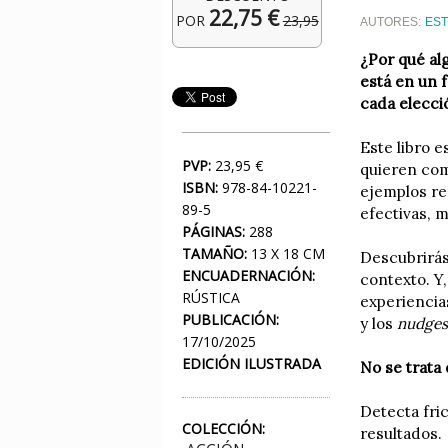
22,75 €
POR
23,95
AUTORES:
EST
¿Por qué al
está en un 
cada elecci
Este libro 
PVP:
23,95 €
quieren com
ISBN:
978-84-10221-
ejemplos re
89-5
efectivas, 
PÁGINAS:
288
TAMAÑO:
13 X 18 CM
Descubrirás
ENCUADERNACIÓN:
contexto. Y
RÚSTICA
experiencia
PUBLICACIÓN:
y los
nudge
17/10/2025
EDICIÓN ILUSTRADA
No se trata
Detecta fri
COLECCIÓN:
resultados.