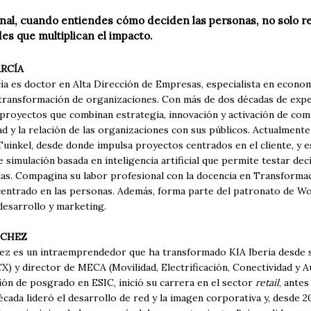
final, cuando entiendes cómo deciden las personas, no solo r
es que multiplican el impacto.
RCÍA
ía es doctor en Alta Dirección de Empresas, especialista en econom
 transformación de organizaciones. Con más de dos décadas de exper
 proyectos que combinan estrategia, innovación y activación de co
d y la relación de las organizaciones con sus públicos. Actualment
Tuinkel, desde donde impulsa proyectos centrados en el cliente, y e
 simulación basada en inteligencia artificial que permite testar de
as. Compagina su labor profesional con la docencia en Transforma
centrado en las personas. Además, forma parte del patronato de Wo
desarrollo y marketing.
NCHEZ
ez es un intraemprendedor que ha transformado KIA Iberia desde
X) y director de MECA (Movilidad, Electrificación, Conectividad y
ión de posgrado en ESIC, inició su carrera en el sector
retail
, ante
cada lideró el desarrollo de red y la imagen corporativa y, desde 20