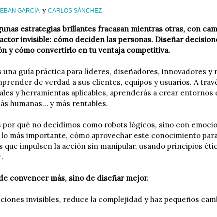
y
EBAN GARCÍA
CARLOS SÁNCHEZ
gunas estrategias brillantes fracasan mientras otras, con ca
factor invisible: cómo deciden las personas. Diseñar decision
ón y cómo convertirlo en tu ventaja competitiva.
es una guía práctica para líderes, diseñadores, innovadores 
prender de verdad a sus clientes, equipos y usuarios. A trav
ales y herramientas aplicables, aprenderás a crear entornos 
más humanas… y más rentables.
 por qué no decidimos como robots lógicos, sino con emocione
, lo más importante, cómo aprovechar este conocimiento par
s que impulsen la acción sin manipular, usando principios éti
s
.
 de convencer más, sino de diseñar mejor.
cciones invisibles, reduce la complejidad y haz pequeños ca