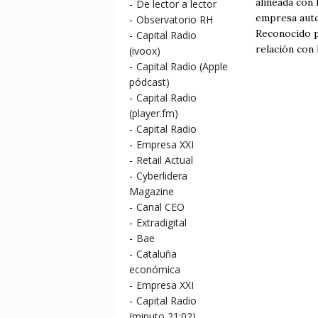
alineada con 
-
De lector a lector
empresa auto
-
Observatorio RH
Reconocido p
-
Capital Radio
relación con 
(ivoox)
-
Capital Radio (Apple
pódcast)
-
Capital Radio
(player.fm)
-
Capital Radio
-
Empresa XXI
-
Retail Actual
-
Cyberlidera
Magazine
-
Canal CEO
-
Extradigital
-
Bae
-
Cataluña
económica
-
Empresa XXI
-
Capital Radio
(minuto 21:02)