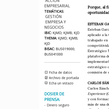
ACCIÓN
EMPRESARIAL
Porque, al 
TEMÁTICAS:
oportunidad
GESTIÓN
EMPRESA Y
ESTEBAN GA
NEGOCIOS
Esteban Garc
IBIC:
KJMD; KJMB; KJD
aplicado a la
THEMA:
KJMD; KJMB;
trabajado en
KJD
competitivida
BISAC:
BUS019000;
Estratégico 
BUS041000
plataforma de
implementarl
estratégico 
comisión de 
Ficha de datos
Archivo de portada
CARLOS SÁ
Echa un vistazo
Carlos Sánch
DOSIER DE
Experience
(C
y con formac
PRENSA:
más de una dé
-
Dinero seguro