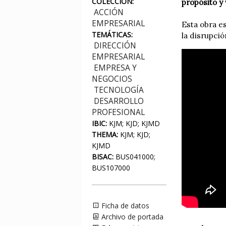
COLECCIÓN:
propósito y 
ACCIÓN
EMPRESARIAL
Esta obra es
TEMÁTICAS:
la disrupció
DIRECCIÓN
EMPRESARIAL
EMPRESA Y
NEGOCIOS
TECNOLOGÍA
DESARROLLO
PROFESIONAL
IBIC:
KJM; KJD; KJMD
THEMA:
KJM; KJD;
KJMD
BISAC:
BUS041000;
BUS107000
Ficha de datos
Archivo de portada