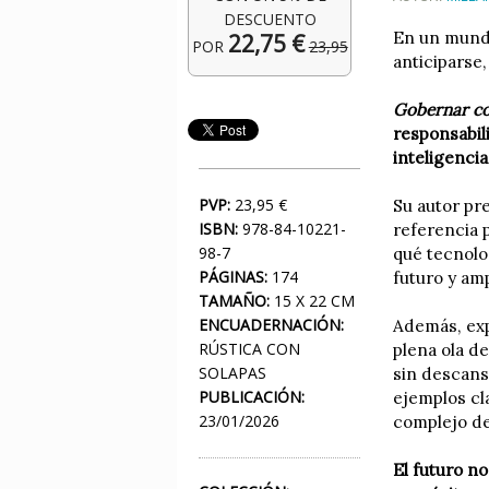
DESCUENTO
En un mundo
22,75 €
POR
23,95
anticiparse,
Gobernar co
responsabil
inteligencia
PVP:
23,95 €
Su autor pr
ISBN:
978-84-10221-
referencia 
98-7
qué tecnolo
PÁGINAS:
174
futuro y amp
TAMAÑO:
15 X 22 CM
ENCUADERNACIÓN:
Además, expl
RÚSTICA CON
plena ola d
SOLAPAS
sin descans
PUBLICACIÓN:
ejemplos cl
23/01/2026
complejo de
El futuro n