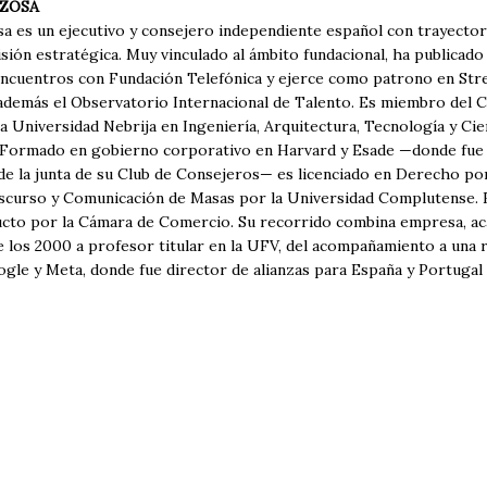
RZOSA
sa es un ejecutivo y consejero independiente español con trayector
sión estratégica. Muy vinculado al ámbito fundacional, ha publicad
ncuentros con Fundación Telefónica y ejerce como patrono en Stre
además el Observatorio Internacional de Talento. Es miembro del C
a Universidad Nebrija en Ingeniería, Arquitectura, Tecnología y Cie
ormado en gobierno corporativo en Harvard y Esade —donde fue 
de la junta de su Club de Consejeros— es licenciado en Derecho p
scurso y Comunicación de Masas por la Universidad Complutense. Es
ucto por la Cámara de Comercio. Su recorrido combina empresa, aca
 los 2000 a profesor titular en la UFV, del acompañamiento a una 
gle y Meta, donde fue director de alianzas para España y Portugal 