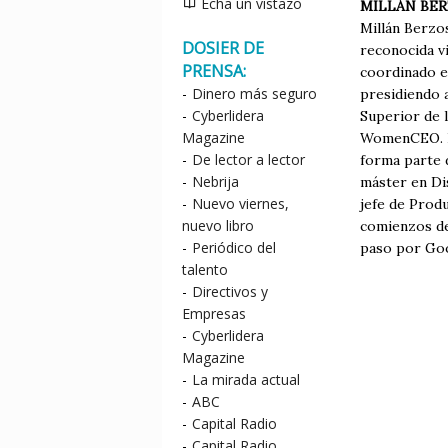
Echa un vistazo
MILLÁN BE
Millán Berzo
DOSIER DE
reconocida vi
PRENSA:
coordinado e
-
Dinero más seguro
presidiendo 
-
Cyberlidera
Superior de l
Magazine
WomenCEO. F
-
De lector a lector
forma parte 
-
Nebrija
máster en Di
-
Nuevo viernes,
jefe de Prod
nuevo libro
comienzos de
-
Periódico del
paso por Goo
talento
-
Directivos y
Empresas
-
Cyberlidera
Magazine
-
La mirada actual
-
ABC
-
Capital Radio
-
Capital Radio