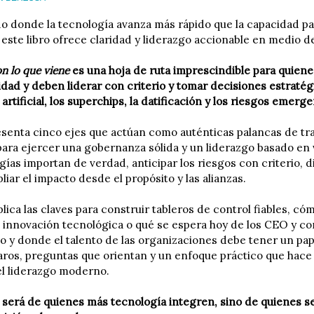
 donde la tecnología avanza más rápido que la capacidad pa
 este libro ofrece claridad y liderazgo accionable en medio de
n lo que viene
es una hoja de ruta imprescindible para quie
idad y deben liderar con criterio y tomar decisiones estraté
 artificial, los superchips, la datificación y los riesgos emerg
esenta cinco ejes que actúan como auténticas palancas de tr
para ejercer una gobernanza sólida y un liderazgo basado en
gías importan de verdad, anticipar los riesgos con criterio, 
liar el impacto desde el propósito y las alianzas.
ica las claves para construir tableros de control fiables, cómo
e innovación tecnológica o qué se espera hoy de los CEO y 
o y donde el talento de las organizaciones debe tener un pa
aros, preguntas que orientan y un enfoque práctico que hace
l liderazgo moderno.
o será de quienes más tecnología integren, sino de quienes s