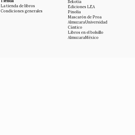
Tienda
Sekotia
La tienda de libros
Ediciones LEA
Condiciones generales
Pinolia
Mascarón de Proa
AlmuzaraUniversidad
Cántico
Libros en el bolsillo
AlmuzaraMéxico