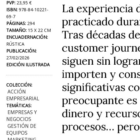
PVP:
23,95 €
La experiencia d
ISBN:
978-84-10221-
69-7
practicado dura
PÁGINAS:
294
TAMAÑO:
15 X 22 CM
Tras décadas de
ENCUADERNACIÓN:
customer journ
RÚSTICA
PUBLICACIÓN:
siguen sin logra
27/02/2026
EDICIÓN ILUSTRADA
importen y const
significativas c
COLECCIÓN:
ACCIÓN
preocupante es 
EMPRESARIAL
TEMÁTICAS:
dinero y recurs
EMPRESAS Y
NEGOCIOS
procesos… pero 
GESTIÓN DE
EQUIPOS
MARKETING