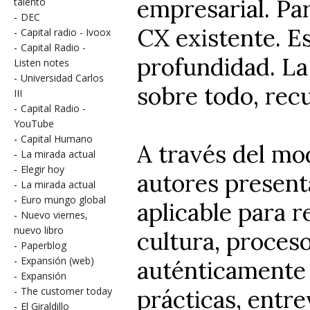
empresarial. Par
talento
-
DEC
CX existente. E
-
Capital radio - Ivoox
-
Capital Radio -
profundidad. La
Listen notes
-
Universidad Carlos
sobre todo, rec
III
-
Capital Radio -
YouTube
-
Capital Humano
A través del mo
-
La mirada actual
-
Elegir hoy
autores presenta
-
La mirada actual
-
Euro mungo global
aplicable para r
-
Nuevo viernes,
nuevo libro
cultura, proces
-
Paperblog
-
Expansión (web)
auténticamente
-
Expansión
prácticas, entre
-
The customer today
-
El Giraldillo