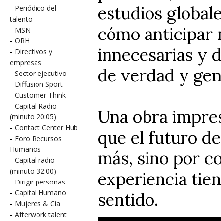
estudios globa
-
Periódico del
talento
cómo anticipar 
-
MSN
-
ORH
innecesarias y 
-
Directivos y
empresas
de verdad y gen
-
Sector ejecutivo
-
Diffusion Sport
-
Customer Think
-
Capital Radio
Una obra impres
(minuto 20:05)
-
Contact Center Hub
que el futuro de
-
Foro Recursos
Humanos
más, sino por c
-
Capital radio
(minuto 32:00)
experiencia tie
-
Dirigir personas
-
Capital Humano
sentido.
-
Mujeres & Cía
-
Afterwork talent