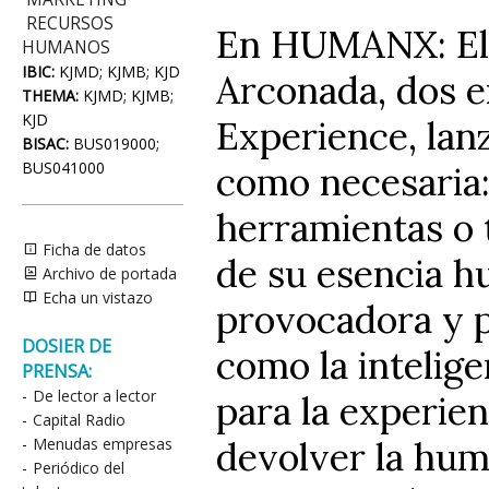
RECURSOS
En HUMANX: El f
HUMANOS
IBIC:
KJMD; KJMB; KJD
Arconada, dos e
THEMA:
KJMD; KJMB;
KJD
Experience, lan
BISAC:
BUS019000;
BUS041000
como necesaria:
herramientas o 
Ficha de datos
de su esencia h
Archivo de portada
Echa un vistazo
provocadora y p
DOSIER DE
como la intelige
PRENSA:
-
De lector a lector
para la experie
-
Capital Radio
devolver la huma
-
Menudas empresas
-
Periódico del