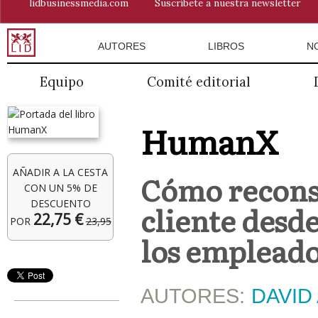
lidbusinessmedia.com
Suscríbete a nuestra newsletter
AUTORES
LIBROS
N
Equipo
Comité editorial
HumanX
AÑADIR A LA CESTA
Cómo reconst
CON UN 5% DE
DESCUENTO
cliente desd
22,75 €
POR
23,95
los empleado
AUTORES:
DAVID